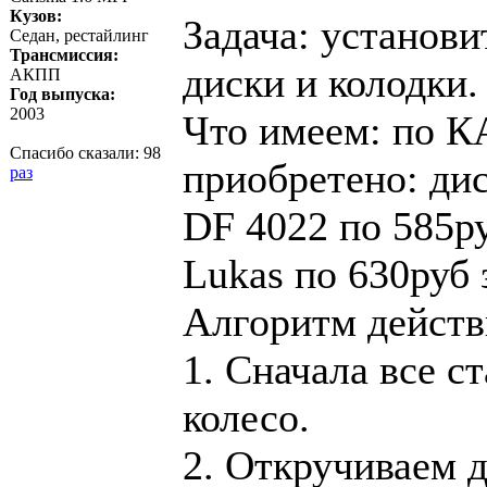
Кузов:
Задача: установ
Седан, рестайлинг
Трансмиссия:
диски и колодки.
АКПП
Год выпуска:
2003
Что имеем: по К
Спасибо сказали:
98
приобретено: ди
раз
DF 4022 по 585ру
Lukas по 630руб 
Алгоритм действ
1. Сначала все с
колесо.
2. Откручиваем д