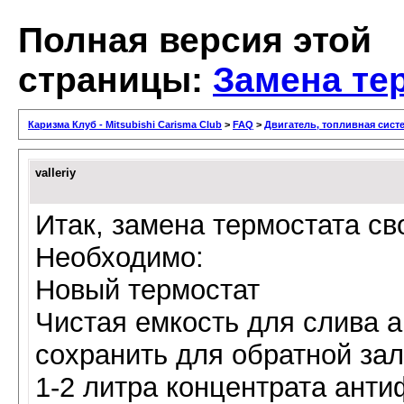
Полная версия этой
страницы:
Замена те
Каризма Клуб - Mitsubishi Carisma Club
>
FAQ
>
Двигатель, топливная сист
valleriy
Итак, замена термостата св
Необходимо:
Новый термостат
Чистая емкость для слива а
сохранить для обратной зал
1-2 литра концентрата анти