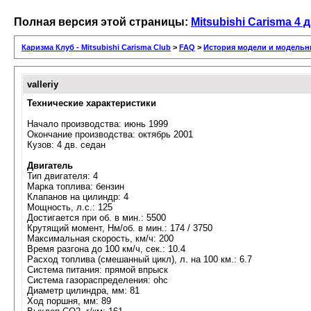
Полная версия этой страницы:
Mitsubishi Carisma 4 
Каризма Клуб - Mitsubishi Carisma Club
>
FAQ
>
История модели и модельн
valleriy
Технические характеристики
Начало производства: июнь 1999
Окончание производства: октябрь 2001
Кузов: 4 дв. седан
Двигатель
Тип двигателя: 4
Марка топлива: бензин
Клапанов на цилиндр: 4
Мощность, л.с.: 125
Достигается при об. в мин.: 5500
Крутящий момент, Нм/об. в мин.: 174 / 3750
Максимальная скорость, км/ч: 200
Время разгона до 100 км/ч, сек.: 10.4
Расход топлива (смешанный цикл), л. на 100 км.: 6.7
Система питания: прямой впрыск
Система газораспределения: ohc
Диaметр цилиндра, мм: 81
Ход поршня, мм: 89