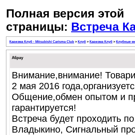
Полная версия этой
страницы:
Встреча К
Каризма Клуб - Mitsubishi Carisma Club
>
Клуб
>
Каризма Клуб
>
Клубные м
A6pay
Внимание,внимание! Товар
2 мая 2016 года,организуетс
Общение,обмен опытом и п
гарантируется!
Встреча будет проходить по 
Владыкино, Сигнальный про