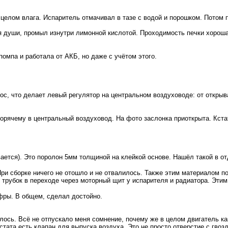
 целом влага. Испаритель отмачивал в тазе с водой и порошком. Потом 
я души, промыл изнутри лимонной кислотой. Проходимость печки хорошая
помпа и работала от АКБ, но даже с учётом этого.
ос, что делает левый регулятор на центральном воздуховоде: от открыв
орячему в центральный воздуховод. На фото заслонка приоткрыта. Кстат
ается). Это поролон 5мм толщиной на клейкой основе. Нашёл такой в отд
ри сборке ничего не отошло и не отвалилось. Также этим материалом п
е трубок в переходе через моторный щит у испарителя и радиатора. Эти
офры. В общем, сделал достойно.
ось. Всё не отпускало меня сомнение, почему же в целом двигатель как
стата есть клапан для выпуска воздуха. Это не просто отверстие с гво