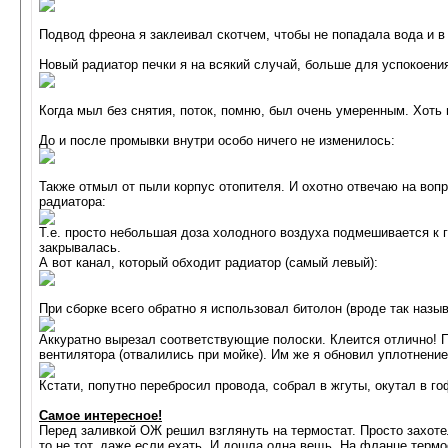
Подвод фреона я заклеивал скотчем, чтобы не попадала вода и в
Новый радиатор печки я на всякий случай, больше для успокоени
Когда мыл без снятия, поток, помню, был очень умеренным. Хоть 
До и после промывки внутри особо ничего не изменилось:
Также отмыл от пыли корпус отопителя. И охотно отвечаю на вопр
радиатора:
Т.е. просто небольшая доза холодного воздуха подмешивается к г
закрывалась.
А вот канал, который обходит радиатор (самый левый):
При сборке всего обратно я использовал битолон (вроде так назыв
Аккуратно вырезал соответствующие полоски. Клеится отлично! П
вентилятора (отвалились при мойке). Им же я обновил уплотнени
Кстати, попутно перебросил провода, собрал в жгуты, окутал в г
Самое интересное!
Перед заливкой ОЖ решил взглянуть на термостат. Просто захотел
то не тот, даже если ехать. И дошла одна вещь. На фланце термо