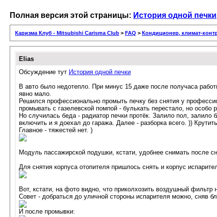
Полная версия этой страницы:
История одной печки
Каризма Клуб - Mitsubishi Carisma Club
>
FAQ
>
Кондиционер, климат-контр
Elias
Обсуждение тут
История одной печки
В авто было недотепло. При минус 15 даже после получаса работы
явно мало.
Решился профессионально промыть печку без снятия у профессион
промывать с газелевской помпой - булькать перестало, но особо 
Но случилась беда - радиатор печки протёк. Залило пол, залило 
включить и я доехал до гаража. Далее - разборка всего. )) Крути
Главное - тяжестей нет. )
Модуль пассажирской подушки, кстати, удобнее снимать после сн
Для снятия корпуса отопителя пришлось снять и корпус испарител
Вот, кстати, на фото видно, что приколхозить воздушный фильтр н
Совет - добраться до уличной стороны испарителя можно, сняв бло
И после промывки: