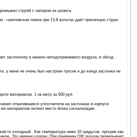
промывал струёй с напором из шланга.
 - газелевская помпа при 13,8 вольтах даёт приличную струю:
ает заслоночку в канале неподогреваемого воздуха, в обход
и, у меня не очень был настроен тросик и до конца заслонка не
еле материалов. 1 кв.метр за 500 руб.
очинил отвалившиеся уплотнители на заслонках в корпусе
м же материалом оклеил место блока сигнализации.
ой-то холодный.. Как температура ниже 10 градусов, прогрев как-
здиком. Это именно клапан. При движении ОЖ гвоздик перекрывает