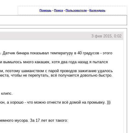
Помощь
-
Поиск
-
Пользователи
-
Календарь
3 фев 2015, 0:02
. Датчик бинара показывал температуру в 40 градусов - этого
и вымылось много какашек, хотя два года назад я пытался
сам, поэтому шаманством с парой проводов зажигание удалось
места, чтобы не перепутать, всё получается довольно быстро.
 клипс.
н, а хорошо - что можно отнести всё домой на промывку. )))
емного мусора. За 17 лет вот такого: