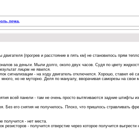
оль, печка.
 двигателя (прогрев и расстояние в пять км) не становилось прям тепло
алов за деньги. Мыли долго, около двух часов. Судя по цвету жидкост
результат лицом не явился.
блок сигнализации - на ходу двигатель отключился. Хорошо, ставил её 
ть много, но не муторно. Деля по мануалу, вворачивая саморезы на свои 
ятия всей панели - там не очень просто вытягиваются задние штифты из
я. Без его снятия не получилось. Плохо, что пришлось стравливать фрео
е получится - нет места.
к резисторов - получится отверстие через которое получится выгрести н