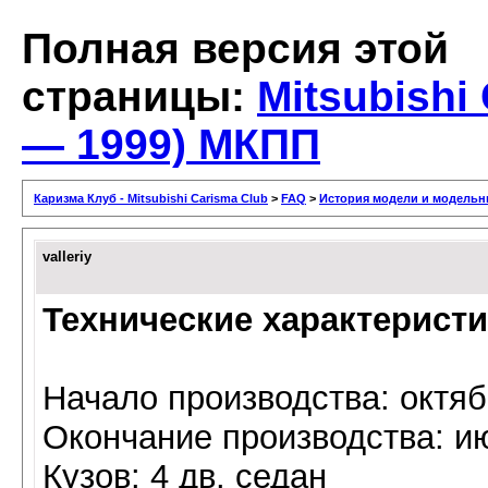
Полная версия этой
страницы:
Mitsubishi
— 1999) MКПП
Каризма Клуб - Mitsubishi Carisma Club
>
FAQ
>
История модели и модельн
valleriy
Технические характерист
Начало производства: октяб
Окончание производства: и
Кузов: 4 дв. седан