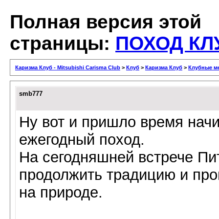
Полная версия этой
страницы:
ПОХОД КЛУ
Каризма Клуб - Mitsubishi Carisma Club
>
Клуб
>
Каризма Клуб
>
Клубные м
smb777
Ну вот и пришло время нач
ежегодный поход.
На сегодняшней встрече Пит
продолжить традицию и про
на природе.