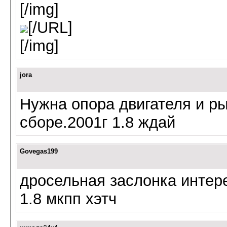
[/img]
[/URL]
[/img]
jora
Нужна опора двигателя и ры
сборе.2001г 1.8 ждай
Govegas199
дросельная заслонка интер
1.8 мкпп хэтч