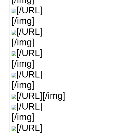
[/URL]
[/img]
[/URL]
[/img]
[/URL]
[/img]
[/URL]
[/img]
[/URL][/img]
[/URL]
[/img]
[/URL]