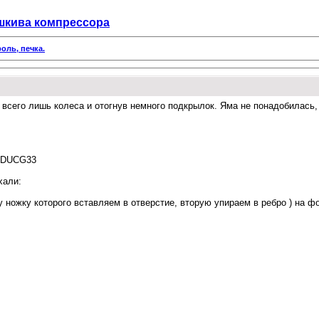
шкива компрессора
оль, печка.
всего лишь колеса и отогнув немного подкрылок. Яма не понадобилась, 
2DDUCG33
хали:
 ножку которого вставляем в отверстие, вторую упираем в ребро ) на ф