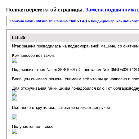
Полная версия этой страницы:
Замена подшипника 
Каризма Клуб - Mitsubishi Carisma Club
>
FAQ
>
Кондиционер, климат-контр
LLIta3r
Итак замена проводилась на поддомкраченой машине, со снятием 
Компрессор вот такой:
Подшипник стоял Nachi 35BG05S7DL поставил Nsk 35BD5020T1
Вообщем снимаем ремень, снимаем всё что выще написано и пое
Для откручивания гайки шкива понадобился ключ от болгарки(одну
Всё легко открутилось, закрытие снимаеться рукой
Получается вот такое