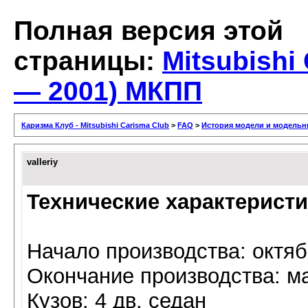
Полная версия этой
страницы:
Mitsubishi
— 2001) MКПП
Каризма Клуб - Mitsubishi Carisma Club
>
FAQ
>
История модели и модельн
valleriy
Технические характерист
Начало производства: октяб
Окончание производства: м
Кузов: 4 дв. седан