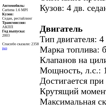
Кузов: 4 дв. седа
Автомобиль:
Carisma 1.6 MPI
Кузов:
Седан, рестайлинг
Трансмиссия:
Двигатель
АКПП
Год выпуска:
2003
Тип двигателя: 4
Спасибо сказали:
2358
Марка топлива: 
раз
Клапанов на цил
Мощность, л.с.: 
Достигается при 
Крутящий момент,
Максимальная ско