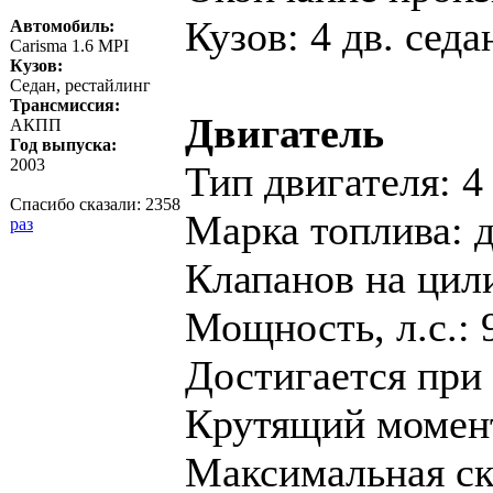
Кузов: 4 дв. седа
Автомобиль:
Carisma 1.6 MPI
Кузов:
Седан, рестайлинг
Трансмиссия:
Двигатель
АКПП
Год выпуска:
2003
Тип двигателя: 4
Спасибо сказали:
2358
Марка топлива: 
раз
Клапанов на цил
Мощность, л.с.: 
Достигается при 
Крутящий момент,
Максимальная ско