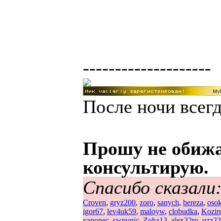
--------------------
После ночи всегд
Прошу не обижа
консультирую.
Спасибо сказали
Croven
,
gryz200
,
zoro
,
sanych
,
bereza
,
oso
igor67
,
lev4uk59
,
maloyw
,
clobudka
,
Kozir
yaponec
,
swpunic
,
Zoha13
,
alex32ru
,
uzz2