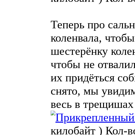
Теперь про саль
коленвала, чтоб
шестерёнку колен
чтобы не отвалил
их придёться соб
снято, мы увидим
весь в трещишах
килобайт )
Кол-в