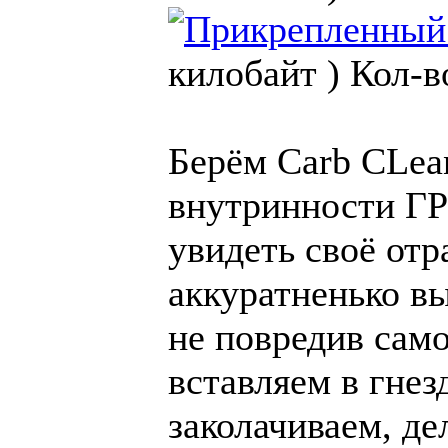
килобайт )
Кол-в
Берём Carb CLea
внутринности ГР
увидеть своё отр
аккуратненько в
не повредив само
вставляем в гнез
заколачиваем, де