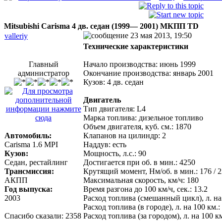
Mitsubishi Carisma 4 дв. седан (1999— 2001) MКПП TD
23 мая 2013, 19:50
valleriy
Технические характеристики
Главный
Начало производства: июнь 1999
администратор
Окончание производства: январь 2001
Кузов: 4 дв. седан
Двигатель
Тип двигателя: L4
Марка топлива: дизельное топливо
Объем двигателя, куб. см.: 1870
Автомобиль:
Клапанов на цилиндр: 2
Carisma 1.6 MPI
Наддув: есть
Кузов:
Мощность, л.с.: 90
Седан, рестайлинг
Достигается при об. в мин.: 4250
Трансмиссия:
Крутящий момент, Нм/об. в мин.: 176 / 
АКПП
Максимальная скорость, км/ч: 180
Год выпуска:
Время разгона до 100 км/ч, сек.: 13.2
2003
Расход топлива (смешанный цикл), л. на 
Расход топлива (в городе), л. на 100 км.:
Спасибо сказали:
2358
Расход топлива (за городом), л. на 100 км