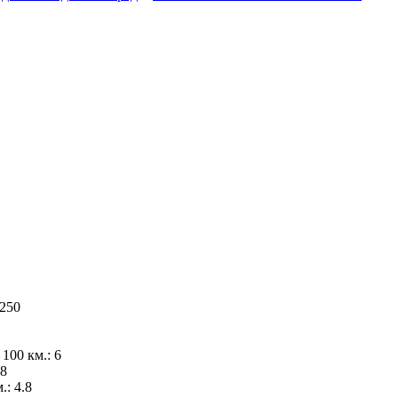
2250
100 км.: 6
 8
.: 4.8