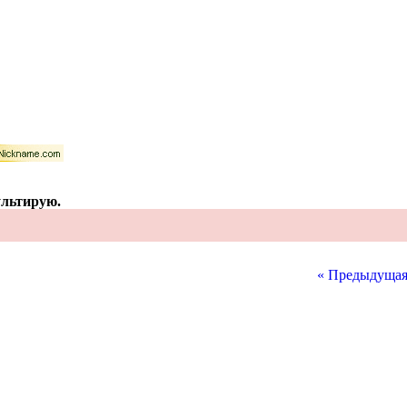
ультирую.
« Предыдущая