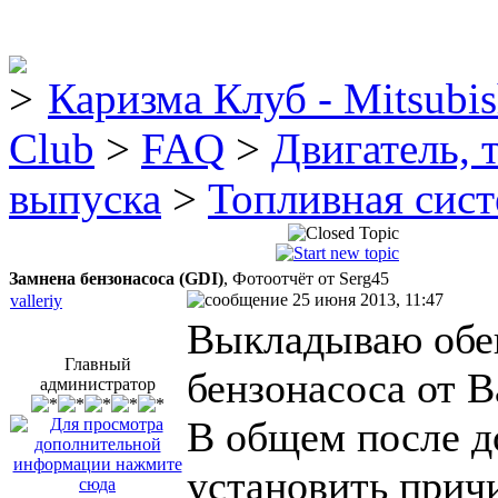
Каризма Клуб - Mitsubis
Club
>
FAQ
>
Двигатель, 
выпуска
>
Топливная сис
Замнена бензонасоса (GDI)
, Фотоотчёт от Serg45
25 июня 2013, 11:47
valleriy
Выкладываю обе
Главный
бензонасоса от В
администратор
В общем после д
установить прич