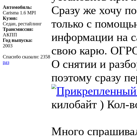
Сразу же хочу по
Автомобиль:
Carisma 1.6 MPI
Кузов:
только с помощь
Седан, рестайлинг
Трансмиссия:
информации на с
АКПП
Год выпуска:
2003
свою карю. ОГ
Спасибо сказали:
2358
О снятии и разбо
раз
поэтому сразу пе
килобайт )
Кол-в
Много спрашива