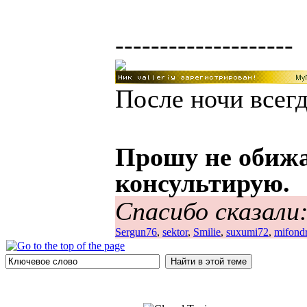
--------------------
После ночи всегд
Прошу не обижа
консультирую.
Спасибо сказали
Sergun76
,
sektor
,
Smilie
,
suxumi72
,
mifond