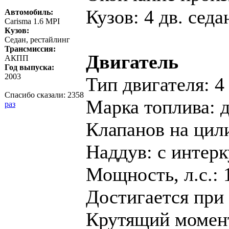
Кузов: 4 дв. седа
Автомобиль:
Carisma 1.6 MPI
Кузов:
Седан, рестайлинг
Трансмиссия:
Двигатель
АКПП
Год выпуска:
2003
Тип двигателя: 4
Спасибо сказали:
2358
Марка топлива: 
раз
Клапанов на цил
Наддув: c интер
Мощность, л.с.: 
Достигается при 
Крутящий момент,