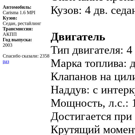
Кузов: 4 дв. седа
Автомобиль:
Carisma 1.6 MPI
Кузов:
Седан, рестайлинг
Трансмиссия:
Двигатель
АКПП
Год выпуска:
2003
Тип двигателя: 4
Спасибо сказали:
2358
Марка топлива: 
раз
Клапанов на цил
Наддув: c интер
Мощность, л.с.: 
Достигается при 
Крутящий момент,