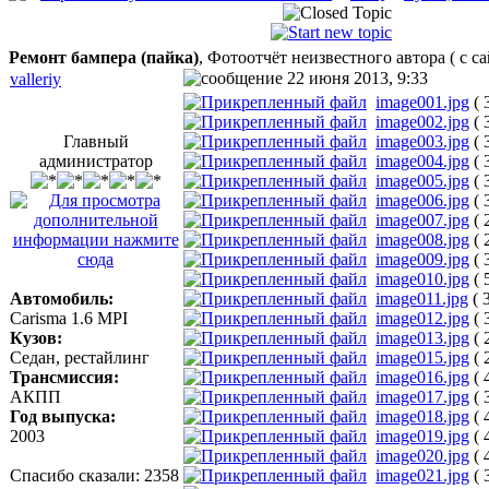
Ремонт бампера (пайка)
, Фотоотчёт неизвестного автора ( с са
22 июня 2013, 9:33
valleriy
image001.jpg
( 
image002.jpg
( 
Главный
image003.jpg
( 
администратор
image004.jpg
( 
image005.jpg
( 
image006.jpg
( 
image007.jpg
( 
image008.jpg
( 
image009.jpg
( 
image010.jpg
( 
Автомобиль:
image011.jpg
( 
Carisma 1.6 MPI
image012.jpg
( 
Кузов:
image013.jpg
( 
Седан, рестайлинг
image015.jpg
( 
Трансмиссия:
image016.jpg
( 
АКПП
image017.jpg
( 
Год выпуска:
image018.jpg
( 
2003
image019.jpg
( 
image020.jpg
( 
Спасибо сказали:
2358
image021.jpg
( 