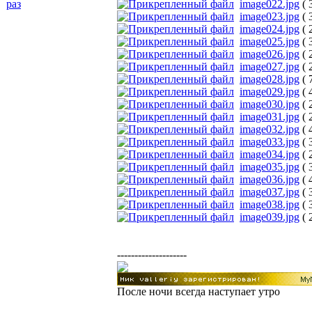
раз
image022.jpg
( 
image023.jpg
( 
image024.jpg
( 
image025.jpg
( 
image026.jpg
( 
image027.jpg
( 
image028.jpg
( 
image029.jpg
( 
image030.jpg
( 
image031.jpg
( 
image032.jpg
( 
image033.jpg
( 
image034.jpg
( 
image035.jpg
( 
image036.jpg
( 
image037.jpg
( 
image038.jpg
( 
image039.jpg
( 
--------------------
После ночи всегда наступает утро