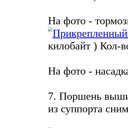
На фото - тормо
килобайт )
Кол-в
На фото - насадк
7. Поршень выши
из суппорта сни