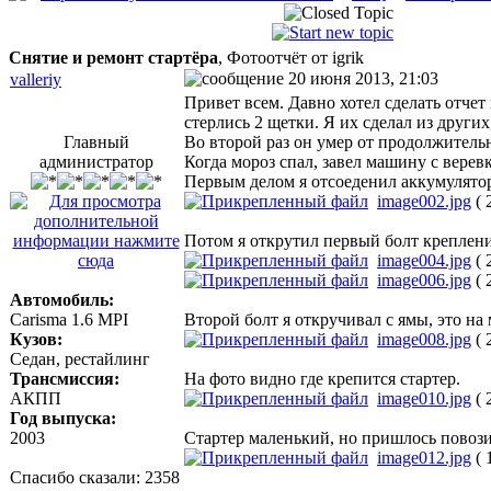
Снятие и ремонт стартёра
, Фотоотчёт от igrik
20 июня 2013, 21:03
valleriy
Привет всем. Давно хотел сделать отчет 
стерлись 2 щетки. Я их сделал из других
Главный
Во второй раз он умер от продолжительн
администратор
Когда мороз спал, завел машину с веревк
Первым делом я отсоеденил аккумулятор 
image002.jpg
( 
Потом я открутил первый болт крепления
image004.jpg
( 
image006.jpg
( 
Автомобиль:
Carisma 1.6 MPI
Второй болт я откручивал с ямы, это на
Кузов:
image008.jpg
( 
Седан, рестайлинг
Трансмиссия:
На фото видно где крепится стартер.
АКПП
image010.jpg
( 
Год выпуска:
2003
Стартер маленький, но пришлось повозит
image012.jpg
( 
Спасибо сказали:
2358