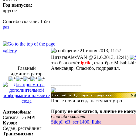
Год выпуска:
другое
Спасибо сказали:
1556
раз
21 июня 2013, 11:57
valleriy
Цитата(AlexVAN @ 21.6.2013, 12:41)
это был отчёт
igrik
, стартёр с Mitsubish
Главный
Александр, Спасибо, подправил.
администратор
--------------------
После ночи всегда наступает утро
Прошу не обижаться, в личке не конс
Автомобиль:
Спасибо сказали:
Carisma 1.6 MPI
StiqpI_eR
,
ser 1400
,
Iluha
Кузов:
Седан, рестайлинг
Трансмиссия: