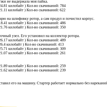
узки не выдержала моя пайка.
24.81 килобайт )
Кол-во скачиваний: 784
21.11 килобайт )
Кол-во скачиваний: 622
карю на шлифовку ротор, а сам продул и почистил корпус.
18.41 килобайт )
Кол-во скачиваний: 486
21.76 килобайт )
Кол-во скачиваний: 350
очный узел. Его установил на коллектор ротора.
26.17 килобайт )
Кол-во скачиваний: 489
26.4 килобайт )
Кол-во скачиваний: 413
25.71 килобайт )
Кол-во скачиваний: 309
21.07 килобайт )
Кол-во скачиваний: 261
21.89 килобайт )
Кол-во скачиваний: 259
21.62 килобайт )
Кол-во скачиваний: 239
тавил его на машину. Стартер работает нормально без нарекани