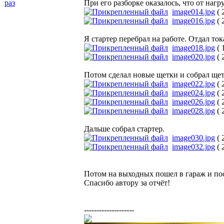
раз
При его разборке оказалось, что от нагр
image014.jpg
( 
image016.jpg
( 
Я стартер перебрал на работе. Отдал то
image018.jpg
( 
image020.jpg
( 
Потом сделал новые щетки и собрал щет
image022.jpg
( 
image024.jpg
( 
image026.jpg
( 
image028.jpg
( 
Дальше собрал стартер.
image030.jpg
( 
image032.jpg
( 
Потом на выходных пошел в гараж и пос
Спасибо автору за отчёт!
--------------------