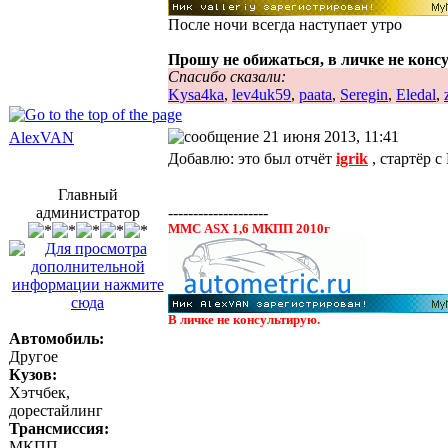
После ночи всегда наступает утро
Прошу не обижаться, в личке не конс
Спасибо сказали:
Kysa4ka
,
lev4uk59
,
paata
,
Seregin
,
Eledal
,
21 июня 2013, 11:41
AlexVAN
Добавлю: это был отчёт
igrik
, стартёр с
Главный
администратор
--------------------
ММС ASX 1,6 МКПП 2010г
В личке не консультирую.
Автомобиль:
Другое
Кузов:
Хэтчбек,
дорестайлинг
Трансмиссия:
МКПП