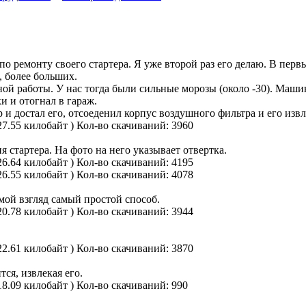
по ремонту своего стартера. Я уже второй раз его делаю. В перв
, более больших.
ой работы. У нас тогда были сильные морозы (около -30). Машин
и и отогнал в гараж.
и достал его, отсоеденил корпус воздушного фильтра и его извл
27.55 килобайт )
Кол-во скачиваний: 3960
 стартера. На фото на него указывает отвертка.
26.64 килобайт )
Кол-во скачиваний: 4195
26.55 килобайт )
Кол-во скачиваний: 4078
 мой взгляд самый простой способ.
20.78 килобайт )
Кол-во скачиваний: 3944
22.61 килобайт )
Кол-во скачиваний: 3870
ся, извлекая его.
18.09 килобайт )
Кол-во скачиваний: 990