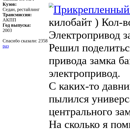
Кузов:
Седан, рестайлинг
Трансмиссия:
килобайт )
Кол-в
АКПП
Год выпуска:
2003
Электропривод з
Спасибо сказали:
2358
Решил поделитьс
раз
привода замка б
электропривод.
С каких-то давни
пылился универс
центрального зам
На сколько я пом