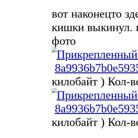
вот наконецто зд
кишки выкинул. и
фото
8a9936b7b0e593
килобайт )
Кол-в
8a9936b7b0e593
килобайт )
Кол-в