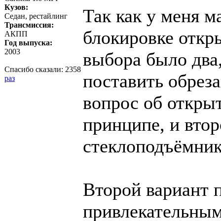
Кузов:
Так как у меня м
Седан, рестайлинг
Трансмиссия:
блокировке откры
АКПП
Год выпуска:
2003
выбора было два
Спасибо сказали:
2358
поставить обреза
раз
вопрос об открыт
принципе, и втор
стеклоподъёмник
Второй вариант п
привлекательным