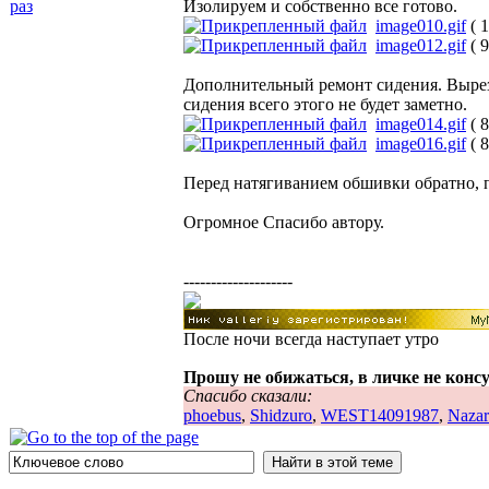
раз
Изолируем и собственно все готово.
image010.gif
( 
image012.gif
( 
Дополнительный ремонт сидения. Выреза
сидения всего этого не будет заметно.
image014.gif
( 
image016.gif
( 
Перед натягиванием обшивки обратно, пр
Огромное Спасибо автору.
--------------------
После ночи всегда наступает утро
Прошу не обижаться, в личке не конс
Спасибо сказали:
phoebus
,
Shidzuro
,
WEST14091987
,
Nazar