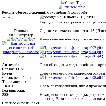
Ремонт обогрева сидений
, Сохранённый фотоотчёт
10 июня 2013, 20:00
valleriy
Ещё один отчёт по ремонту обогрева сид
Главный
Сидение снимается ключом на 15 ( Я исп
администратор
Далее снимаем обшивку: разжимаем коль
image002.gif
( 
image004.gif
( 
image006.gif
( 
Автомобиль:
С одной стороны сидения обшивка крепи
Carisma 1.6 MPI
Кузов:
сдергиваем его с металлической основы 
Седан, рестайлинг
image008.gif
( 
Трансмиссия:
АКПП
После снятия обшивки, ищем прожженн
Год выпуска:
2003
Находим оголенные провода, разрезаем,
сидения). Если звонятся, то пропаиваем 
Спасибо сказали:
2358