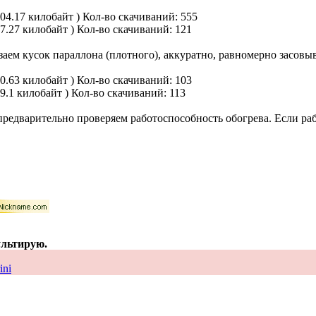
104.17 килобайт )
Кол-во скачиваний: 555
97.27 килобайт )
Кол-во скачиваний: 121
ем кусок параллона (плотного), аккуратно, равномерно засовыв
80.63 килобайт )
Кол-во скачиваний: 103
89.1 килобайт )
Кол-во скачиваний: 113
едварительно проверяем работоспособность обогрева. Если рабо
ультирую.
ini