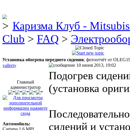
Каризма Клуб - Mitsubis
Club
>
FAQ
>
Электрообо
Установка обогрева переднего сидения
, фотоотчёт от OLEG1
10 июня 2013, 19:02
valleriy
Подогрев сидени
Главный
(установка ориги
администратор
Последовательно
сидений и устан
Автомобиль:
Carisma 1.6 MPI