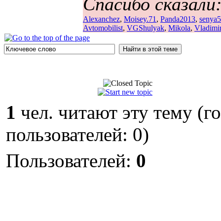
Спасибо сказали
Alexanchez
,
Moisey.71
,
Panda2013
,
senya
Avtomobilist
,
VGShulyak
,
Mikola
,
Vladimi
1
чел. читают эту тему (г
пользователей: 0)
Пользователей:
0