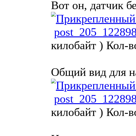
Вот он, датчик б
post_205_12289
килобайт )
Кол-в
Общий вид для на
post_205_12289
килобайт )
Кол-в