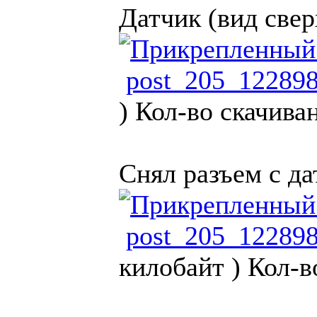
Датчик (вид свер
post_205_12289
)
Кол-во скачива
Снял разъем с да
post_205_12289
килобайт )
Кол-в