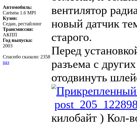
вентилятор ради
Автомобиль:
Carisma 1.6 MPI
Кузов:
новый датчик тем
Седан, рестайлинг
Трансмиссия:
старого.
АКПП
Год выпуска:
2003
Перед установко
Спасибо сказали:
2358
разъема с других
раз
отодвинуть шлей
post_205_12289
килобайт )
Кол-в