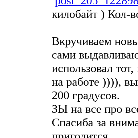
post_205_12289
килобайт )
Кол-в
Вкручиваем новы
сами выдавливаю
использовал тот,
на работе )))),
200 градусов.
ЗЫ на все про вс
Спасиба за вним
пригодится.