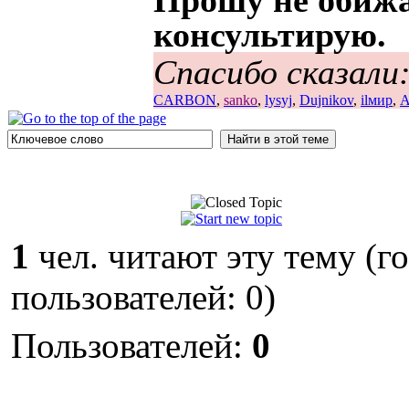
Прошу не обижа
консультирую.
Спасибо сказали
CARBON
,
sanko
,
lysyj
,
Dujnikov
,
ilмир
,
А
1
чел. читают эту тему (г
пользователей: 0)
Пользователей:
0