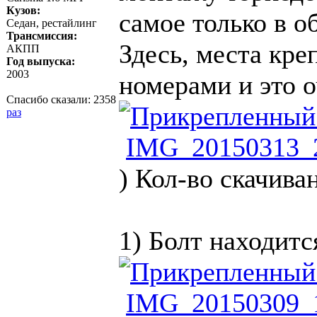
Кузов:
самое только в о
Седан, рестайлинг
Трансмиссия:
Здесь, места кре
АКПП
Год выпуска:
2003
номерами и это 
Спасибо сказали:
2358
раз
IMG_20150313_2
)
Кол-во скачива
1) Болт находитс
IMG_20150309_1