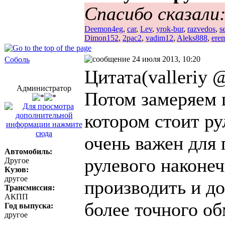
Спасибо сказали
Deemon4eg
,
car
,
Lev
,
yrok-bur
,
razvedos
,
s
Dimon152
,
2pac2
,
vadim12
,
Aleks888
,
ere
24 июля 2013, 10:20
Соболь
Цитата(valleriy 
Администратор
Потом замеряем 
котором стоит ру
очень важен для
Автомобиль:
рулевого наконе
Другое
Кузов:
другое
производить и до
Трансмиссия:
АКПП
более точного об
Год выпуска:
другое