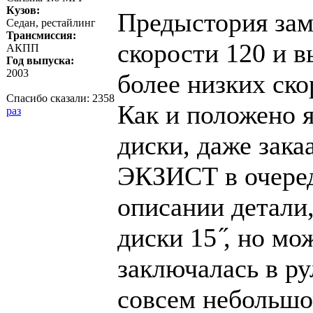
Кузов:
Предыстория зам
Седан, рестайлинг
Трансмиссия:
скорости 120 и в
АКПП
Год выпуска:
2003
более низких ско
Спасибо сказали:
2358
Как и положено 
раз
диски, даже зак
ЭКЗИСТ в очеред
описании детали,
диски 15 ̋, но м
заключалась в ру
совсем небольшо