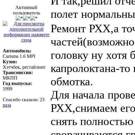
И так,решил отче
Активный
полет нормальны
пользователь
Ремонт РХХ,а то
частей(возможно
Автомобиль:
головку ну хотя 
Carisma 1.6 MPI
Кузов:
капролоктана-то 
Хэтчбек, рестайлинг
Трансмиссия:
обмотка.
МКПП
Год выпуска:
1999
Для начала пров
Спасибо сказали:
23
РХХ,снимаем его
раза
снять полностью 
сворачиваются г