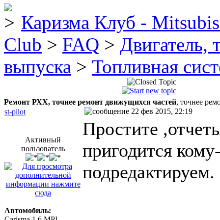
Каризма Клуб - Mitsubis
Club
>
FAQ
>
Двигатель, 
выпуска
>
Топливная сис
Ремонт РХХ, точнее ремонт движущихся частей
, точнее рем
22 фев 2015, 22:19
st-pilot
Простите ,отчет
Активный
пригодится кому
пользователь
подредактируем.
Автомобиль:
Carisma 1.6 MPI