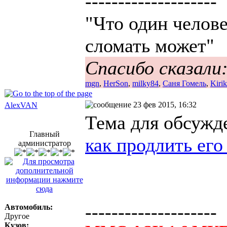
--------------------
"Что один челове
сломать может"
Спасибо сказали
mgn
,
HerSon
,
milky84
,
Саня Гомель
,
Kiri
23 фев 2015, 16:32
AlexVAN
Тема для обсужд
Главный
как продлить его
администратор
--------------------
Автомобиль:
Другое
Кузов: