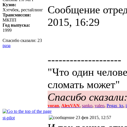
Кузов:
Сообщение отре
Хэтчбек, рестайлинг
Трансмиссия:
2015, 16:29
МКПП
Год выпуска:
1999
Спасибо сказали:
23
раза
--------------------
"Что один челове
сломать может"
Спасибо сказали
voran
,
AlexVAN
,
sanko
,
valeo
,
Pegas_ks
,
23 фев 2015, 12:57
st-pilot