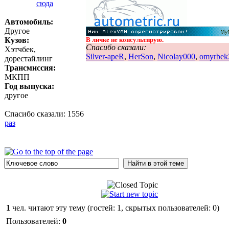
Автомобиль:
Другое
Кузов:
В личке не консультирую.
Спасибо сказали:
Хэтчбек,
Silver-apeR
,
HerSon
,
Nicolay000
,
omyrbek
дорестайлинг
Трансмиссия:
МКПП
Год выпуска:
другое
Спасибо сказали:
1556
раз
1
чел. читают эту тему (гостей: 1, скрытых пользователей: 0)
Пользователей:
0