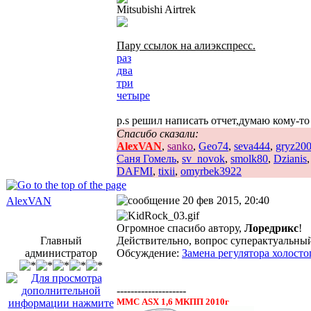
Mitsubishi Airtrek
Пару ссылок на алиэкспресс.
раз
два
три
четыре
p.s решил написать отчет,думаю кому-т
Спасибо сказали:
AlexVAN
,
sanko
,
Geo74
,
seva444
,
gryz20
Саня Гомель
,
sv_novok
,
smolk80
,
Dzianis
DAFMI
,
tixii
,
omyrbek3922
20 фев 2015, 20:40
AlexVAN
Огромное спасибо автору,
Лоредрикс
!
Главный
Действительно, вопрос суперактуальны
администратор
Обсуждение:
Замена регулятора холостог
--------------------
ММС ASX 1,6 МКПП 2010г