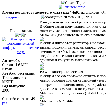
Замена регулятора холостого хода ( рхх ) 4g92 на аналоги
, От
20 фев 2015, 19:11
Лоредрикс
Итак,наконец-то я разобрался со своим р
В общем самая популярная причина отка
Пользователь
моем случае из-за износа пластмассовы
MD628168,на экзисте цена его в районе
В общем нигде этот регулятор я не смог 
заказал похожий датчик на алиэкспресс 
именно митсубы. После долгих споров и
подобное,я все таки настоял на своем,
длинной и конусным наконечником.
Автомобиль:
Carisma 1.6 MPI
Кузов:
РХХ с лансера дорестайл
Хэтчбек, рестайлинг
В общем его смело можно ставить,запорн
Трансмиссия:
мимо проходил другой сервисмен(у него 
МКПП
аиртрек и он отлично подходил и работа
Год выпуска:
дросселе выкрутил как по мурзилке на 1
2001
Mitsubishi Lancer дорестайл (1450A132 
Спасибо сказали:
49
Mitsubishi RVR 1999
раз