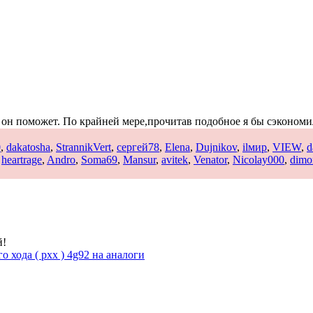
о он поможет. По крайней мере,прочитав подобное я бы сэконом
0
,
dakatosha
,
StrannikVert
,
сергей78
,
Elena
,
Dujnikov
,
ilмир
,
VIEW
,
d
,
heartrage
,
Andro
,
Soma69
,
Mansur
,
avitek
,
Venator
,
Nicolay000
,
dimo
й!
о хода ( рхх ) 4g92 на аналоги