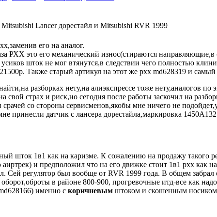
 Mitsubishi Lancer дорестайл и Mitsubishi RVR 1999
хх,заменив его на аналог.
за РХХ это его механический износ(стираются направляющие,в с
х усиков шток не мог втянутся,в следствии чего полностью клин
 21500р. Также старый артикул на этот же рхх md628319 и самы
найти,на разборках нету,на алиэкспрессе тоже нету,аналогов по 
на свой страх и риск,но сегодня после работы заскочил на разб
 срачей со стороны сервисменов,якобы мне ничего не подойдет,у
и мне принесли датчик с лансера дорестайла,маркировка 1450A13
ый шток 1в1 как на каризме. К сожалению на продажу такого ре
аиртрек) и предположил что на его движке стоит 1в1 рхх как н
л. Сей регулятор был вообще от RVR 1999 года. В общем забрал 
 оборот,оброты в районе 800-900, прогревочные итд-все как над
, md628166) именно с
коричневым
штоком и скошенным носиком