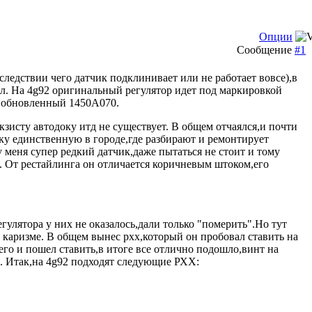
Опции
Сообщение
#1
ледствии чего датчик подклинивает или не работает вовсе),в
ил. На 4g92 оригинальный регулятор идет под маркировкой
й обновленный 1450A070.
экзисту автодоку итд не существует. В общем отчаялся,и почти
орку единственную в городе,где разбирают и ремонтирует
 меня супер редкий датчик,даже пытаться не стоит и тому
2. От рестайлинга он отличается коричневым штоком,его
гулятора у них не оказалось,дали только "померить".Но тут
а каризме. В общем вынес рхх,который он пробовал ставить на
его и пошел ставить,в итоге все отлично подошло,винт на
о. Итак,на 4g92 подходят следующие РХХ: