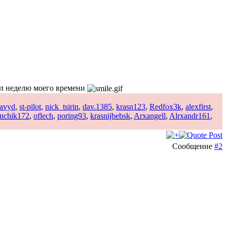
ил неделю моего времени
avyd
,
st-pilot
,
nick_tsirin
,
dav.1385
,
krasn123
,
Redfox3k
,
alexfirst
,
nchik172
,
oflech
,
poring93
,
krasnijbebsk
,
Arxangell
,
Alrxandr161
,
Сообщение
#2