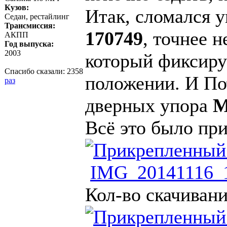
Кузов:
Итак, сломался у
Седан, рестайлинг
Трансмиссия:
170749
, точнее н
АКПП
Год выпуска:
2003
который фиксиру
Спасибо сказали:
2358
положении. И По
раз
дверных упора
M
Всё это было при
IMG_20141116_1
Кол-во скачивани