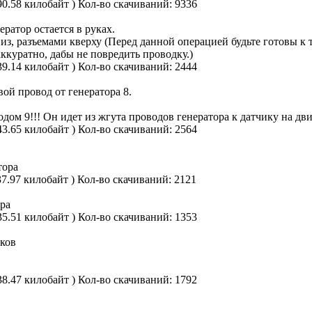
90.58 килобайт )
Кол-во скачиваний: 9336
ратор остается в руках.
з, разъемами кверху (Перед данной операцией будьте готовы к то
ккуратно, дабы не повредить проводку.)
39.14 килобайт )
Кол-во скачиваний: 2444
ой провод от генератора 8.
 9!!! Он идет из жгута проводов генератора к датчику на двига
43.65 килобайт )
Кол-во скачиваний: 2564
тора
37.97 килобайт )
Кол-во скачиваний: 2121
ора
35.51 килобайт )
Кол-во скачиваний: 1353
иков
38.47 килобайт )
Кол-во скачиваний: 1792