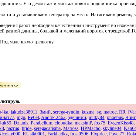
одшипник. Его демонтаж и монтаж нового подшипника производ
ности и устанавливаем генератор на место. Натягиваем ремень,
роведения работ необходим качественный инструмент во избежан
й разной длинны, большой и маленький вороток с трещоткой.Голо
. Под маленькую трещотку
ультирую.
a4ka
,
jakudza38911
,
Змий
,
serega-ryndin
,
kuzma_sg
,
matroc
,
RR_iVa
инат77
,
mgn
,
Re6el
,
Andrik 2462
,
здешний
,
milky84
,
phoebus
,
Чинг
v4uk59
,
Dzianis
,
Parabellum
,
clobudka
,
maksimP
,
fox75
,
EvgenKiss48
,
k8
,
nazrug
,
hrjde
,
seregacarisma
,
Matross
,
HPMacho
,
skyline04
,
Kap6
Nicolay000
,
RUsik0001
,
Farkhadkz
,
frost0596
,
Fixprice
,
Pavel77
,
Rok