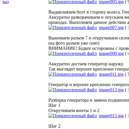
раз
image005.jpg
( 
Выдавливаем болт в сторону колеса. Гене
Аккуратно разворачиваем и опускаем вни
проводах. Выполняем данное действие а
image007.jpg
( 
Вынимаем разъем 7 и откручиваем силов
(на фото разъем уже снят)
ВНИМАНИЕ! Будьте осторожны с проводом
image009.jpg
( 
Аккуратно достаем генератор наружу.
Так выглядит верхнее крепление генера
image011.jpg
( 
Генератор и верхнее крепление генерат
image013.jpg
( 
Разборка генератора и замена подшипн
Шаг 1
Откручиваем винты 1 и 2
image015.jpg
( 
Шаг 2