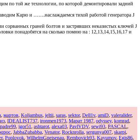
им по той же технологии, по которой демонтировали задний
 заводим Карю и …….наслаждаемся тихой работой генератора J
ии сорванных граней болтов и застрявших неказистых ключей J
вки понадобятся на сколько помню на : 12,13,14,15,16,17 и
n
,
мартов
,
Koljambus
,
jeltii
,
saras
,
sektor
,
Dell1v
,
amiD
,
valeralider
,
из
,
IDEALIST737
,
ironmen1973
,
Марат 1987
,
odyssey
,
komrad
,
padre99
,
igor51
,
ashtarot
,
alexa03
,
PavlVDV
,
sewi93
,
PASCAL
,
oqpoc
,
JabbaZubabba
,
Venator
,
Rocknrolla
,
sergunya007
,
skarpi
,
er
,
Poplovok
,
WilhelmGneisenau
,
Rembovich93
,
Kayumov
,
Egis86
,