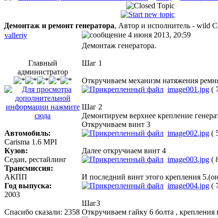
Демонтаж и ремонт генератора
, Автор и исполнитель - wild 
4 июня 2013, 20:59
valleriy
Демонтаж генератора.
Главный
Шаг 1
администратор
Откручиваем механизм натяжения ремня.
image001.jpg
( 
Шаг 2
Демонтируем верхнее крепление генера
Откручиваем винт 3
Автомобиль:
image002.jpg
( 
Carisma 1.6 MPI
Кузов:
Далее откручиаем винт 4
Седан, рестайлинг
image003.jpg
( 
Трансмиссия:
АКПП
И последний винт этого крепления 5.(о
Год выпуска:
image004.jpg
( 
2003
Шаг3
Спасибо сказали:
2358
Откручиваем гайку 6 болта , крепления 