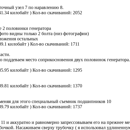
точный узел 7 по наравлению 8.
41.34 килобайт )
Кол-во скачиваний: 2052
 2 половинки генератора
фото видны только 2 болта (низ фотографии)
ложения остальных
39.1 килобайт )
Кол-во скачиваний: 1711
асти.
о поддеваем место соприкосновения двух половинок генератора. 
35.95 килобайт )
Кол-во скачиваний: 1295
39.81 килобайт )
Кол-во скачиваний: 1370
меняя для этого специальный съемник подшипников 10
39.79 килобайт )
Кол-во скачиваний: 1737
1 и аккуратно и равномерно запрессовываем его на прежнее ме
бочкой. Насаживаем сверху трубочку ( я использовал удлиненную