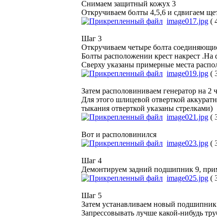
Снимаем защитный кожух 3
Откручиваем болты 4,5,6 и сдвигаем ще
image017.jpg
( 
Шаг 3
Откручиваем четыре болта соединяющие
Болты расположении крест накрест .На 
Сверху указаны примерные места распо
image019.jpg
( 
Затем располовиниваем генератор на 2 ч
Для этого шлицевой отверткой аккуратн
тыкания отверткой указаны стрелками)
image021.jpg
( 
Вот и располовинился
image023.jpg
( 
Шаг 4
Демонтируем задний подшипник 9, при
image025.jpg
( 
Шаг 5
Затем устанавливаем новый подшипник 1
Запрессовывать лучше какой-нибудь тру