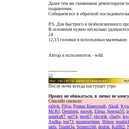
Далее тем же съемником демонтируем п
подшипник.
Собираем все в обратной последователь
P.S. Для быстрого и безболезненного п
В основном нужно несколько удлинителе
24
12,13 головки я использовал маленькие
Автор и исполнитель - wild
--------------------
После ночи всегда наступает утро
Прошу не обижаться, в личке не конс
Спасибо сказали:
ezhyk
,
Filya
,
Роман Брянский
,
Akull
,
Kys
Mr.RJ
,
Demiurg
,
moroh
,
Elena
,
Serega55
,
р
amirka87
,
ser74
,
igor67
,
electrik
,
charly
,
le
Andka
,
jon73
,
mourngrimm
,
36Igor
,
ppatric
stels
,
TmshQa
,
Semen168
,
dedok
,
Kaff82
,