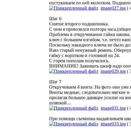
постукиваем по ней молотком. Подшипн
image027.jpg
( 
Шаг 6
Снятие второго подшипника.
С ним я провозился полтора часа.(общее
Проблема в откручивании гайки шкива. 
ключ с большим изгибом. т.е. нечто на
Поскольку накидного ключа не было дол
Взял старый ненужный ремень. Обернул 
гайку с воротком и головкой на 24.
С горем пополам получилось.
ВНИМАНИЕ! Зажимать шкиф надо ооочен
image029.jpg
( 
Шаг 7
Откручиваем 4 винта .На фото они уже
Винты медные, следовательно мягкие и 
прилагая большое давящее усилие на ви
шляпкой…
image031.jpg
( 
При помощи съемника выдавливаем шки
image033.jpg
( 