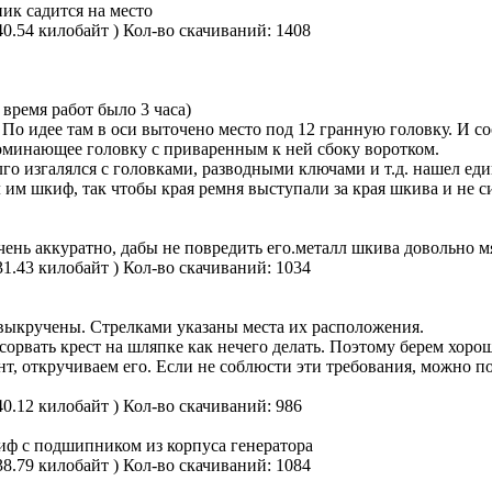
ик садится на место
40.54 килобайт )
Кол-во скачиваний: 1408
 время работ было 3 часа)
По идее там в оси выточено место под 12 гранную головку. И со
поминающее головку с приваренным к ней сбоку воротком.
го изгалялся с головками, разводными ключами и т.д. нашел е
им шкиф, так чтобы края ремня выступали за края шкива и не 
ь аккуратно, дабы не повредить его.металл шкива довольно м
31.43 килобайт )
Кол-во скачиваний: 1034
 выкручены. Стрелками указаны места их расположения.
сорвать крест на шляпке как нечего делать. Поэтому берем хоро
нт, откручиваем его. Если не соблюсти эти требования, можно п
40.12 килобайт )
Кол-во скачиваний: 986
ф с подшипником из корпуса генератора
38.79 килобайт )
Кол-во скачиваний: 1084