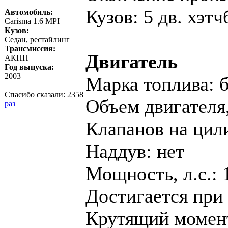
Кузов: 5 дв. хэтч
Автомобиль:
Carisma 1.6 MPI
Кузов:
Седан, рестайлинг
Трансмиссия:
Двигатель
АКПП
Год выпуска:
2003
Марка топлива: 
Спасибо сказали:
2358
Объем двигателя,
раз
Клапанов на цил
Наддув: нет
Мощность, л.с.: 
Достигается при 
Крутящий момент,