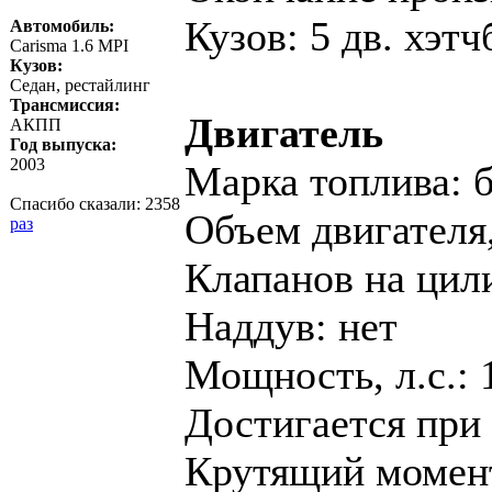
Кузов: 5 дв. хэтч
Автомобиль:
Carisma 1.6 MPI
Кузов:
Седан, рестайлинг
Трансмиссия:
Двигатель
АКПП
Год выпуска:
2003
Марка топлива: 
Спасибо сказали:
2358
Объем двигателя,
раз
Клапанов на цил
Наддув: нет
Мощность, л.с.: 
Достигается при 
Крутящий момент,