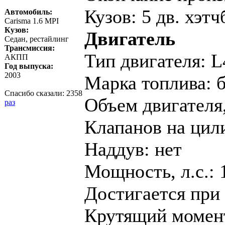
Кузов: 5 дв. хэтч
Автомобиль:
Carisma 1.6 MPI
Кузов:
Двигатель
Седан, рестайлинг
Трансмиссия:
Тип двигателя: L
АКПП
Год выпуска:
2003
Марка топлива: 
Спасибо сказали:
2358
Объем двигателя,
раз
Клапанов на цил
Наддув: нет
Мощность, л.с.: 
Достигается при 
Крутящий момент,