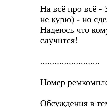
На всё про всё - 
не курю) - но сд
Надеюсь что кому
случится!
.........................
Номер ремкомпле
Обсуждения в т