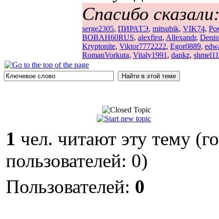
Спасибо сказали
serge2305
,
ПИРАТЭ
,
mitsubik
,
VIK74
,
Ро
BOBAH60RUS
,
alexfirst
,
Allexandr
,
Denis
Kryptonite
,
Viktor7772222
,
Egor0889
,
edw
RomanVorkuta
,
Vitaly1991
,
dankz
,
shmel11
1
чел. читают эту тему (г
пользователей: 0)
Пользователей:
0