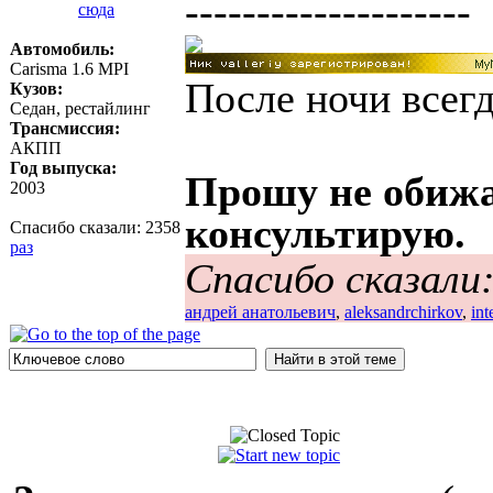
--------------------
Автомобиль:
Carisma 1.6 MPI
После ночи всегд
Кузов:
Седан, рестайлинг
Трансмиссия:
АКПП
Год выпуска:
Прошу не обижа
2003
консультирую.
Спасибо сказали:
2358
раз
Спасибо сказали
андрей анатольевич
,
aleksandrchirkov
,
int