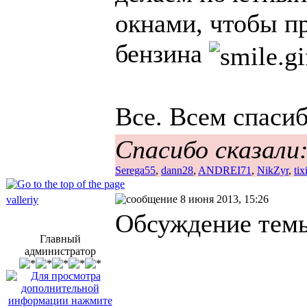
окнами, чтобы пр
бензина
Все. Всем спаси
Спасибо сказали
Serega55
,
dann28
,
ANDREI71
,
NikZyr
,
tix
8 июня 2013, 15:26
valleriy
Обсуждение тем
Главный
администратор