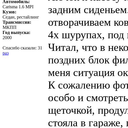
Автомобиль:
задним сиденьем
Carisma 1.6 MPI
Кузов:
Седан, рестайлинг
отворачиваем ко
Трансмиссия:
МКПП
4х шурупах, под 
Год выпуска:
2000
Читал, что в нек
Спасибо сказали:
31
раз
поздних блок фил
меня ситуация ок
К сожалению фот
особо и смотреть
щеточкой, проду
стояла в гараже,