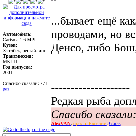
...бывает ещё ка
проводами, но вс
Автомобиль:
Carisma 1.6 MPI
Денсо, либо Бош,
Кузов:
Хэтчбек, рестайлинг
Трансмиссия:
МКПП
Год выпуска:
2001
Спасибо сказали:
771
--------------------
раз
Редкая рыба доп
Спасибо сказали
AlexVAN
,
просто Евгений
,
Goras