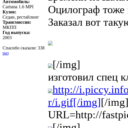
Автомобиль:
Оцилограф тоже п
Carisma 1.6 MPI
Кузов:
Седан, рестайлинг
Заказал вот так
Трансмиссия:
МКПП
Год выпуска:
2003
Спасибо сказали:
338
раз
[/img]
изготовил спец к
http://i.piccy.in
r/i.gif[/img]
[/img
URL=http://fastpi
[/img]