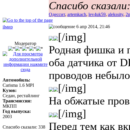
Спасибо сказали
Одессит
,
artemkach
,
lev4uk59
,
alekssity
,
2
6 апр 2014, 21:46
ilмир
[/img]
Модератор
Родная фишка и п
оба датчика от 
проводов небыло
Автомобиль:
[/img]
Carisma 1.6 MPI
Кузов:
Седан, рестайлинг
На обжатые прово
Трансмиссия:
МКПП
[/img]
Год выпуска:
2003
Перед тем как в
Спасибо сказали:
338