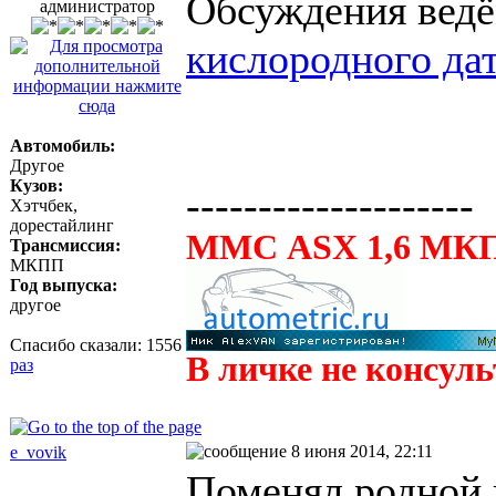
Обсуждения вед
администратор
кислородного дат
Автомобиль:
Другое
Кузов:
--------------------
Хэтчбек,
дорестайлинг
ММС ASX 1,6 МКП
Трансмиссия:
МКПП
Год выпуска:
другое
Спасибо сказали:
1556
В личке не консул
раз
8 июня 2014, 22:11
e_vovik
Поменял родной 