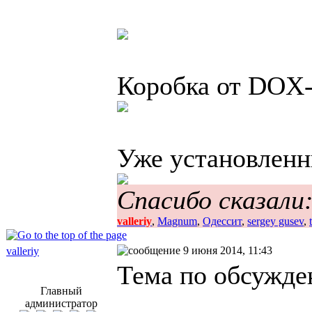
Коробка от DOX
Уже установлен
Спасибо сказали
valleriy
,
Magnum
,
Одессит
,
sergey gusev
,
9 июня 2014, 11:43
valleriy
Тема по обсужд
Главный
администратор