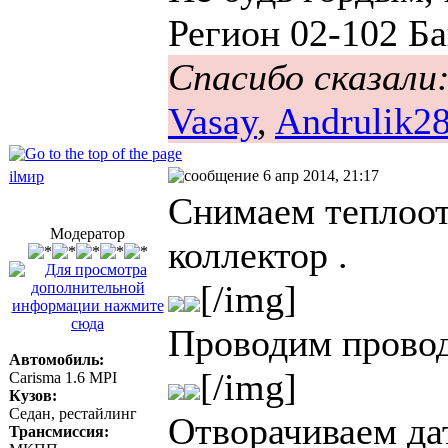
Регион 02-102 Ба
Спасибо сказали
Vasay
,
Andrulik2
6 апр 2014, 21:17
ilмир
Снимаем теплоо
Модератор
коллектор .
[/img]
Проводим провод
Автомобиль:
[/img]
Carisma 1.6 MPI
Кузов:
Седан, рестайлинг
Отворачиваем да
Трансмиссия: