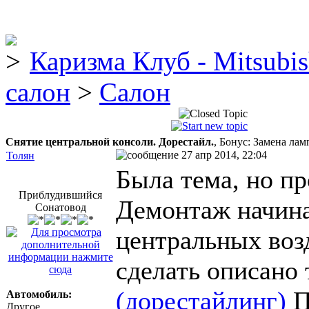
Каризма Клуб - Mitsubis
салон
>
Салон
Снятие центральной консоли. Дорестайл.
, Бонус: Замена ла
27 апр 2014, 22:04
Толян
Была тема, но п
Приблудившийся
Демонтаж начина
Сонатовод
центральных возд
сделать описано
(дорестайлинг)
П
Автомобиль:
Другое