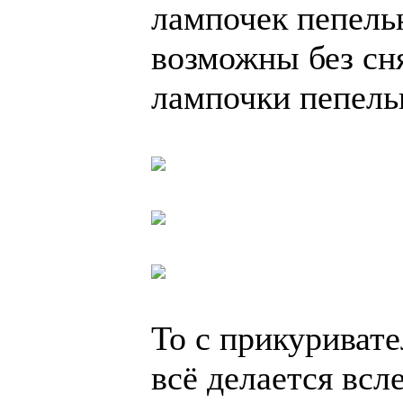
лампочек пепель
возможны без сня
лампочки пепель
То с прикуривате
всё делается всл