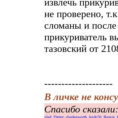
извлечь прикурив
не проверено, т.
сломаны и после
прикуриватель в
тазовский от 210
--------------------
В личке не конс
Спасибо сказали
vlad
,
Dieter
,
charlesworth
,
levik50
,
Beavis
,