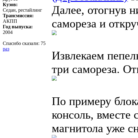
Кузов:
Далее, отогнув 
Седан, рестайлинг
Трансмиссия:
самореза и откру
АКПП
Год выпуска:
2004
Спасибо сказали:
75
раз
Извлекаем пепел
три самореза. От
По примеру блок
консоль, вместе 
магнитола уже сн