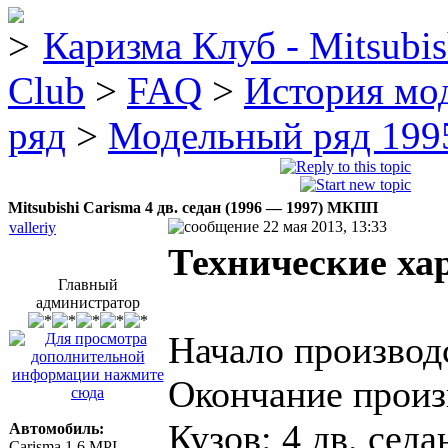
Каризма Клуб - Mitsubis
Club
>
FAQ
>
История мо
ряд
>
Модельный ряд 1995
Mitsubishi Carisma 4 дв. седан (1996 — 1997) MКПП
22 мая 2013, 13:33
valleriy
Технические ха
Главный
администратор
Начало производс
Окончание произ
Кузов: 4 дв. седа
Автомобиль:
Carisma 1.6 MPI