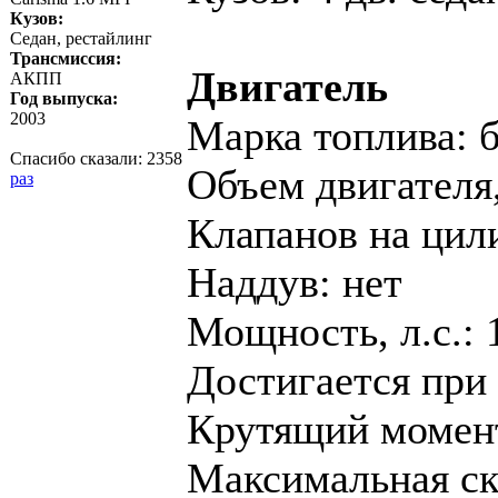
Кузов:
Седан, рестайлинг
Трансмиссия:
Двигатель
АКПП
Год выпуска:
2003
Марка топлива: 
Спасибо сказали:
2358
Объем двигателя,
раз
Клапанов на цил
Наддув: нет
Мощность, л.с.: 
Достигается при 
Крутящий момент,
Максимальная ско