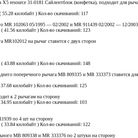
 X5 resource 31-0181 Сайлентблок (конфетка), подходит для р
( 55.28 килобайт )
Кол-во скачиваний: 117
го MR 102063 05/1995 — 02/2002 и MR 911439 02/2002 — 12/2003
( 41.56 килобайт )
Кол-во скачиваний: 123
а MR102012 на рычаг ставится с двух сторон
( 43.88 килобайт )
Кол-во скачиваний: 148
днего поперечного рычага MB 809335 и MR 333373 ставится для
 37.68 килобайт )
Кол-во скачиваний: 125
дит к 2 рычагам на сторону
 34.95 килобайт )
Кол-во скачиваний: 103
1939 по 4 шт на сторону
( 33.84 килобайт )
Кол-во скачиваний: 122
льного MB 809338 и MR 333376 по 2 штуки на сторону