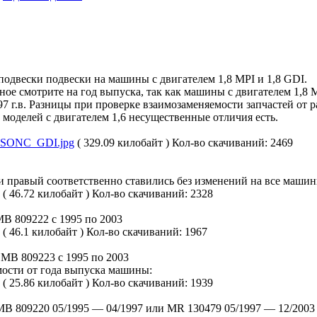
подвески подвески на машины с двигателем 1,8 MPI и 1,8 GDI.
вное смотрите на год выпуска, так как машины с двигателем 1,8
97 г.в. Разницы при проверке взаимозаменяемости запчастей от 
 моделей с двигателем 1,6 несущественные отличия есть.
_SONC_GDI.jpg
( 329.09 килобайт )
Кол-во скачиваний: 2469
правый соответственно ставились без изменений на все машины
( 46.72 килобайт )
Кол-во скачиваний: 2328
B 809222 с 1995 по 2003
( 46.1 килобайт )
Кол-во скачиваний: 1967
 MB 809223 с 1995 по 2003
ости от года выпуска машины:
( 25.86 килобайт )
Кол-во скачиваний: 1939
MB 809220 05/1995 — 04/1997 или MR 130479 05/1997 — 12/2003