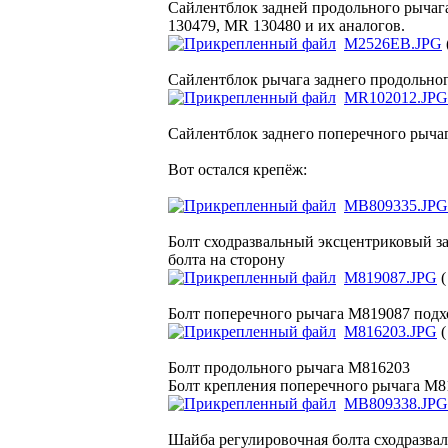
Сайлентблок задней продольного рычага
130479, MR 130480 и их аналогов.
M2526EB.JPG
Сайлентблок рычага заднего продольно
MR102012.JPG
Сайлентблок заднего поперечного рычаг
Вот остался крепёж:
MB809335.JPG
Болт сходразвальный эксцентриковый за
болта на сторону
M819087.JPG
(
Болт поперечного рычага M819087 подхо
M816203.JPG
(
Болт продольного рычага M816203
Болт крепления поперечного рычага M81
MB809338.JPG
Шайба регулировочная болта сходразва