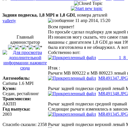
Задняя подвеска, 1,8 MPI и 1,8 GDI
, номера деталей
11 апр 2014, 15:20
valleriy
Всем привет!
По просьбе сделал подборку для задней 
Главный
Из нюансов могу сказать, что самое гла
администратор
машины с двигателем 1,8 GDI до мая 19
была изготовлена я не обнаружил. А вот
Собственно вот:
_________1_8
Итак :
Рычаги MB 809222 и MB 809223 левый и 
Автомобиль:
MR491347.JPG
Carisma 1.6 MPI
Кузов:
Рычаг задней подвески средний левый M
Седан, рестайлинг
MR491348.JPG
Трансмиссия:
АКПП
Рычаг задней подвески средний правый
Год выпуска:
Следющие рычаги изменялись в зависим
2003
MR491345.JPG
Спасибо сказали:
2358
Рычаг задней подвески верхний левый 