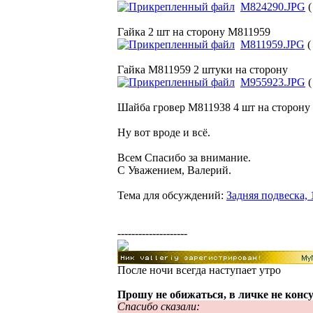
M824290.JPG
(
Гайка 2 шт на сторону M811959
M811959.JPG
(
Гайка M811959 2 штуки на сторону
M955923.JPG
(
Шайба гровер M811938 4 шт на сторону 
Ну вот вроде и всё.
Всем Спасибо за внимание.
С Уважением, Валерий.
Тема для обсуждений:
Задняя подвеска, 
--------------------
После ночи всегда наступает утро
Прошу не обижаться, в личке не конс
Спасибо сказали: