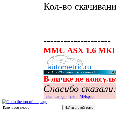
Кол-во скачивани
--------------------
ММС ASX 1,6 МКП
В личке не консул
Спасибо сказали
mikel
,
сандер
,
lystra
,
MHspace