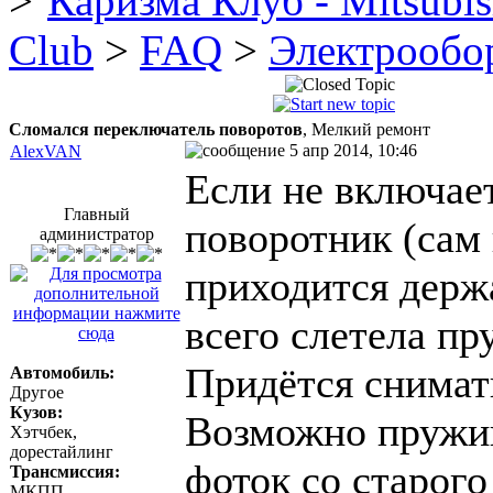
Каризма Клуб - Mitsubis
Club
>
FAQ
>
Электрообо
Сломался переключатель поворотов
, Мелкий ремонт
5 апр 2014, 10:46
AlexVAN
Если не включае
Главный
поворотник (сам 
администратор
приходится держа
всего слетела пр
Придётся снимать
Автомобиль:
Другое
Кузов:
Возможно пружин
Хэтчбек,
дорестайлинг
фоток со старого
Трансмиссия:
МКПП