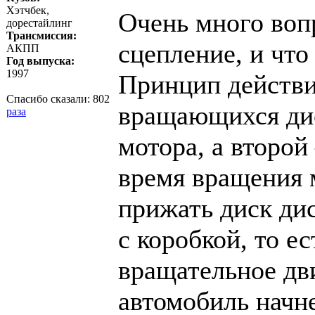
Хэтчбек,
Очень много вопр
дорестайлинг
Трансмиссия:
сцепление, и что
АКПП
Год выпуска:
1997
Принцип действи
Спасибо сказали:
802
вращающихся дис
раза
мотора, а второй
время вращения 
прижать диск ди
с коробкой, то ес
вращательное дв
автомобиль начн