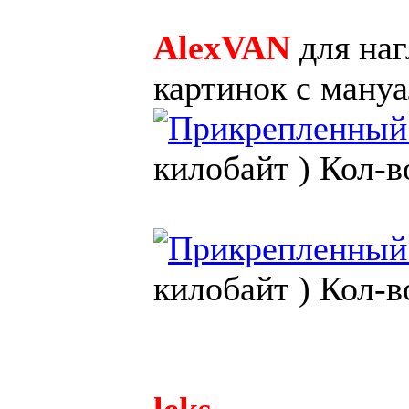
AlexVAN
для наг
картинок с ману
килобайт )
Кол-в
килобайт )
Кол-в