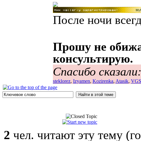
После ночи всегд
Прошу не обижа
консультирую.
Спасибо сказали
steklorez
,
Izyamen
,
Kozirenka
,
Atasik
,
VGS
2
чел. читают эту тему (г