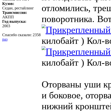
Кузов:
отломились, тре
Седан, рестайлинг
Трансмиссия:
поворотника. Вот
АКПП
Год выпуска:
2003
Спасибо сказали:
2358
килобайт )
Кол-в
раз
килобайт )
Кол-в
Оторваны уши кр
и боковое, оторв
нижний кронште