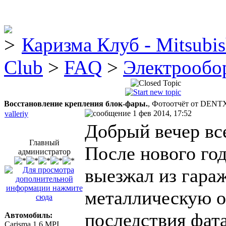
Каризма Клуб - Mitsubis
Club
>
FAQ
>
Электрообо
Восстановление крепления блок-фары.
, Фотоотчёт от DENT
1 фев 2014, 17:52
valleriy
Добрый вечер вс
Главный
После нового год
администратор
выезжал из гараж
металлическую оп
последствия фат
Автомобиль:
Carisma 1.6 MPI