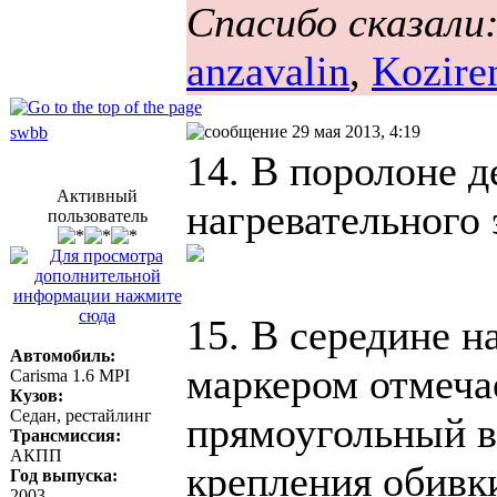
Спасибо сказали
anzavalin
,
Kozire
29 мая 2013, 4:19
swbb
14. В поролоне д
Активный
нагревательного 
пользователь
15. В середине н
Автомобиль:
маркером отмечае
Carisma 1.6 MPI
Кузов:
Седан, рестайлинг
прямоугольный в
Трансмиссия:
АКПП
крепления обивк
Год выпуска:
2003