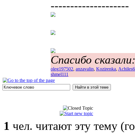
--------------------
Спасибо сказали
oleg197502
,
anzavalin
,
Kozirenka
,
Achiles
shmel111
1
чел. читают эту тему (г