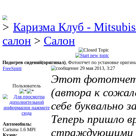
Каризма Клуб - Mitsubis
салон
>
Салон
Подогрев сидений(оригинал)
, Фотоотчет по установке оригин
29 мая 2013, 3:27
FreeSpirit
Этот фототчет 
Пользователь
(автора к сожал
себе буквально з
Теперь пришло в
Автомобиль:
страждующими
Carisma 1.6 MPI
Кузов: