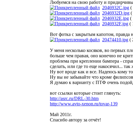
Любуемся на свою работу и придирчивым
2046932C.jpg
(
2046932D.jpg
(
2046932E.jpg
(
2046932F.jpg
( 
Вот фотка с закрытым капотом, правда н
20474410.jpg
( 
У меня несколько косяков, во первых пл
больше чем правая, оно конечно не крити
проблема при креплении бампера - спра
сделать, или где то еще накосячил... та
Ну вот вроде как и все. Надеюсь кому т
Ну вы не забывайте что кроме филипсов
Я думаю к варианту с ПТФ очень подойд
вот ссылки которые стоит глянуть:
http://asrc.ru/DRL-30.htm
http://www.avto-xenon.ru/tovar-139
Май 2011г.
Спасибо автору за отчёт!