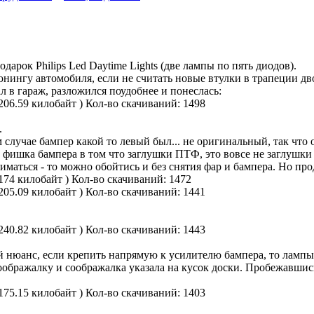
арок Philips Led Daytime Lights (две лампы по пять диодов).
нингу автомобиля, если не считать новые втулки в трапеции дво
 в гараж, разложился поудобнее и понеслась:
206.59 килобайт )
Кол-во скачиваний: 1498
.
случае бампер какой то левый был... не оригинальный, так что о
е фишка бампера в том что заглушки ПТФ, это вовсе не заглушки 
ниматься - то можно обойтись и без снятия фар и бампера. Но пр
174 килобайт )
Кол-во скачиваний: 1472
205.09 килобайт )
Кол-во скачиваний: 1441
240.82 килобайт )
Кол-во скачиваний: 1443
й нюанс, если крепить напрямую к усилителю бампера, то лампы
бражалку и соображалка указала на кусок доски. Пробежавшись 
175.15 килобайт )
Кол-во скачиваний: 1403