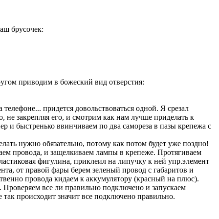
наш брусочек:
угом приводим в божеский вид отверстия:
телефоне... придется довольствоваться одной. Я срезал
 не закрепляя его, и смотрим как нам лучше приделать к
ер и быстренько ввинчиваем по два самореза в пазы крепежа с
елать нужно обязательно, потому как потом будет уже поздно!
ваем провода, и защелкиваем лампы в крепеже. Протягиваем
пластиковая фигулина, приклеил на липучку к ней упр.элемент
та, от правой фары берем зеленый провод с габаритов и
твенно провода кидаем к аккумулятору (красный на плюс).
. Проверяем все ли правильно подключено и запускаем
се так происходит значит все подключено правильно.