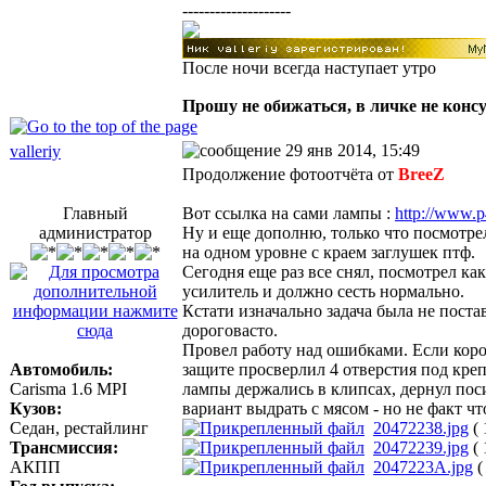
--------------------
После ночи всегда наступает утро
Прошу не обижаться, в личке не конс
29 янв 2014, 15:49
valleriy
Продолжение фотоотчёта от
BreeZ
Главный
Вот ссылка на сами лампы :
http://www.p
администратор
Ну и еще дополню, только что посмотре
на одном уровне с краем заглушек птф.
Сегодня еще раз все снял, посмотрел ка
усилитель и должно сесть нормально.
Кстати изначально задача была не постав
дороговасто.
Провел работу над ошибками. Если корот
Автомобиль:
защите просверлил 4 отверстия под кре
Carisma 1.6 MPI
лампы держались в клипсах, дернул посил
Кузов:
вариант выдрать с мясом - но не факт чт
Седан, рестайлинг
20472238.jpg
( 
Трансмиссия:
20472239.jpg
( 
АКПП
2047223A.jpg
(