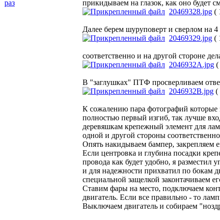
раз
прикидываем на глазок, как оно будет см
20469328.jpg
( 
Далее берем шуруповерт и сверлом на 4 
20469329.jpg
( 
соответственно и на другой стороне дел
2046932A.jpg
(
В "заглушках" ПТФ просверливаем отве
2046932B.jpg
(
К сожалению пара фотографий которые з
полностью первый изгиб, так лучше вход
деревяшкам крепежный элемент для ламп
одной и другой стороны соответственно))
Опять накидываем бампер, закрепляем ег
Если центровка и глубина посадки креп
провода как будет удобно, я разместил 
и для надежности прихватил по бокам д
специальной защелкой законтачиваем ег
Ставим фары на место, подключаем конт
двигатель. Если все правильно - то лам
Выключаем двигатель и собираем "нозд