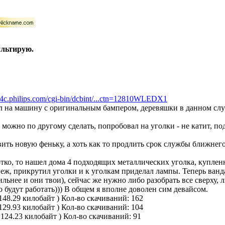
ультирую.
4c.philips.com/cgi-bin/dcbint/...ctn=12810WLEDX1
л на машину с оригинальным бампером, деревяшки в данном случ
к можно по другому сделать, попробовал на уголки - не катит, п
ить новую феньку, а хоть как то продлить срок службы ближнего с
ко, то нашел дома 4 подходящих металлических уголка, купленны
пеж, прикрутил уголки и к уголкам приделал лампы. Теперь ванд
ьнее и они твои), сейчас же нужно либо разобрать все сверху, л
о будут работать))) В общем я вполне доволен сим девайсом.
148.29 килобайт )
Кол-во скачиваний: 162
129.93 килобайт )
Кол-во скачиваний: 104
 124.23 килобайт )
Кол-во скачиваний: 91