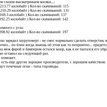
 глазом высматриваем косяки...:
 213.77 килобайт )
Кол-во скачиваний: 115
 210.29 килобайт )
Кол-во скачиваний: 131
 169.3 килобайт )
Кол-во скачиваний: 137
192.25 килобайт )
Кол-во скачиваний: 142
емного с угла:
208.92 килобайт )
Кол-во скачиваний: 197
охо зарядил шуруповерт - не смог нормально сделать отверстия,
чно... но блин когда знаешь об этом как то неприятно... придетс
ва меж фарой и бампером остался зазор, как я не пытался его у
к же оставил на следующий раз.
о поможет.
 есть еще другие хорошие производители, с хорошим качеством.
ут точечные огни - типа гирлянды.