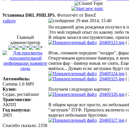
Установка DRL PHILIPS
, Фотоотчёт от BreeZ
29 янв 2014, 15:40
valleriy
На недавний день рожденья получил в под
Это мой первый опыт по какому либо тю
Главный
В общем запасся инструментами, приехал
администратор
20469323.jpg
( 
Итак, снимаем передние "ноздри", фары
Откручиваем крепление бампера, в моем 
снятия фар - бампер никак не снять. Ещ
маяться... Думаю если заглушки будут с
20469324.jpg
( 
Автомобиль:
20469325.jpg
( 
Carisma 1.6 MPI
Кузов:
Получаем следующую картину:
Седан, рестайлинг
20469326.jpg
( 
Трансмиссия:
АКПП
В общем вроде все просто, но небольшо
Год выпуска:
"заглушек" ПТФ. Пришлось включить соо
2003
вырезал небольшие брусочки:
20469327.jpg
( 
Спасибо сказали:
2358