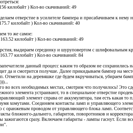
отреться:
156 килобайт )
Кол-во скачиваний: 49
делаем отверстие в усилителе бампера и присабачиваем к нему 
175.7 килобайт )
Кол-во скачиваний: 40
аем то же самое:
 163.52 килобайт )
Кол-во скачиваний: 49
рстия, выдираем серединку и шуруповертом с шлифовальным кр
 163.77 килобайт )
Кол-во скачиваний: 84
апечатлели данный процесс каким то образом не сохранились на 
ит да и смотрится получше. Далее прикидываем бампер на место,
. Отметили на деревяшке где будем вкручиваться, убираем бамп
)...
о во всех необходимых местах, смотрим что получилось! Это сд
ежного элемента устраивают, то в специальное отверстие проде
управляющий элемент справа от аккумулятора, там есть какая то 
вумя хомутами. Соединяем контакты ламп и управляющего элемен
о с оранжевым проводом от управляющего блока ламп. Соответс
акты ближнего-дальнего, габаритов, поворотников и корректора
пы зажигаются сразу. Включаем габариты - лампы гаснут. Если в
ри".