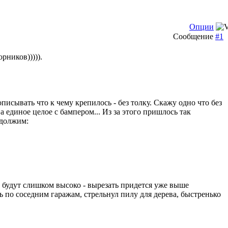
Опции
Сообщение
#1
рников))))).
писывать что к чему крепилось - без толку. Скажу одно что без
а единое целое с бампером... Из за этого пришлось так
одолжим:
 будут слишком высоко - вырезать придется уже выше
по соседним гаражам, стрельнул пилу для дерева, быстренько