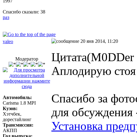
1997
Спасибо сказали:
38
раз
20 янв 2014, 11:20
valeo
Цитата(M0DDer 
Модератор
Аплодирую стоя
Спасибо за фото
Автомобиль:
Carisma 1.8 MPI
для обсуждения 
Кузов:
Хэтчбек,
дорестайлинг
Установка предп
Трансмиссия:
АКПП
Год выпуска: