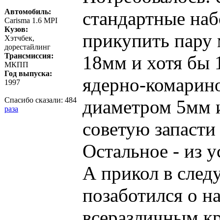
Автомобиль:
стандартные наб
Carisma 1.6 MPI
Кузов:
прикупить пару 
Хэтчбек,
дорестайлинг
Трансмиссия:
18мм и хотя бы 
МКПП
Год выпуска:
ядерно-комарин
1997
Спасибо сказали:
484
диаметром 5мм и
раза
советую запасти
Остальное - из 
А прикол в след
позаботился о н
всеразличным кр