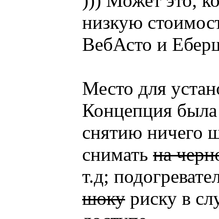
))) Может это, к
низкую стоимост
ВебАсто и Еберш
Место для устан
Концепция была 
снятию ничего 
снимать
на черн
т.д; подогреват
шоку
риску в сл