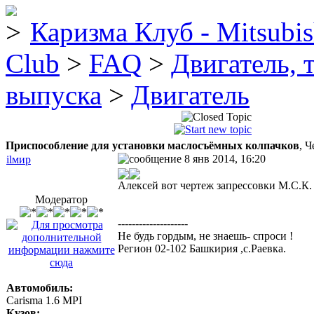
Каризма Клуб - Mitsubis
Club
>
FAQ
>
Двигатель, 
выпуска
>
Двигатель
Приспособление для установки маслосъёмных колпачков
, Ч
8 янв 2014, 16:20
ilмир
Алексей вот чертеж запрессовки М.С.К.
Модератор
--------------------
Не будь гордым, не знаешь- спроси !
Регион 02-102 Башкирия ,с.Раевка.
Автомобиль:
Carisma 1.6 MPI
Кузов: