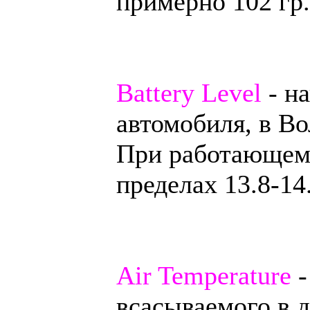
примерно 102 гр
Battery Level
- н
автомобиля, в Во
При работающем 
пределах 13.8-14
Air Temperature
-
всасываемого в д