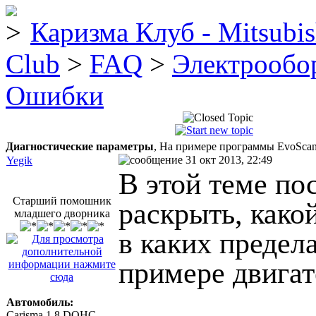
Каризма Клуб - Mitsubis
Club
>
FAQ
>
Электрообо
Ошибки
Диагностические параметры
, На примере программы EvoSca
31 окт 2013, 22:49
Yegik
В этой теме по
Старший помошник
раскрыть, како
младшего дворника
в каких предел
примере двигат
Автомобиль:
Carisma 1.8 DOHC