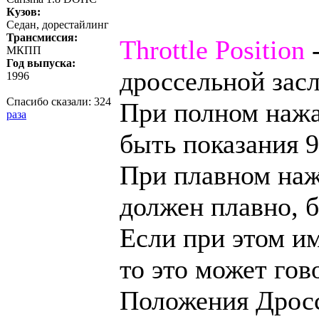
Кузов:
Седан, дорестайлинг
Трансмиссия:
Throttle Position
-
МКПП
Год выпуска:
дроссельной засл
1996
Спасибо сказали:
324
При полном нажа
раза
быть показания 9
При плавном наж
должен плавно, б
Если при этом им
то это может гов
Положения Дросс