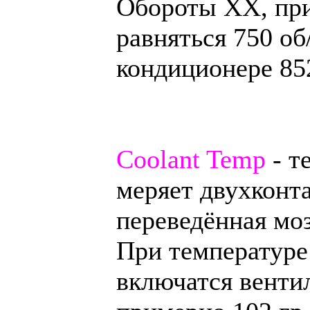
Обороты ХХ, при
равняться 750 о
кондиционере 85
Coolant Temp
- т
меряет двухконт
переведённая моз
При температуре
включатся венти