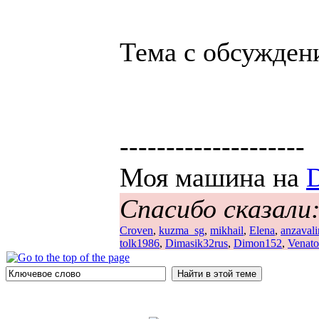
Тема с обсужде
--------------------
Моя машина на
Спасибо сказали
Croven
,
kuzma_sg
,
mikhail
,
Elena
,
anzavali
tolk1986
,
Dimasik32rus
,
Dimon152
,
Venato