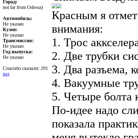
Город:
not far from Odessa)
Красным я отмет
Автомобиль:
Не указан
внимания:
Кузов:
Не указан
1. Трос аккселер
Трансмиссия:
Не указан
Год выпуска:
2. Две трубки с
Не указан
3. Два разъема, 
Спасибо сказали:
291
раз
4. Вакуумные тр
5. Четыре болта 
По-идее надо сли
показала практик
меня вытекло гр