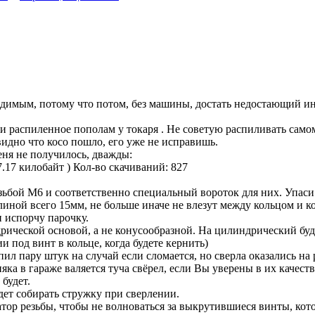
одимым, потому что потом, без машины, достать недостающий ин
 и распиленное пополам у токаря . Не советую распиливать само
видно что косо пошло, его уже не исправишь.
еня не получилось, дважды:
7.17 килобайт )
Кол-во скачиваний: 827
зьбой M6 и соответственно специальный вороток для них. Упаси Г
длиной всего 15мм, не больше иначе не влезут между кольцом и 
и испорчу парочку.
рической основой, а не конусообразной. На цилиндрический бу
и под винт в кольце, когда будете кернить)
ил пару штук на случай если сломается, но сверла оказались на 
няка в гараже валяется туча свёрел, если Вы уверены в их качеств
будет.
ет собирать стружку при сверлении.
атор резьбы, чтобы не волноваться за выкрутившиеся винты, кот