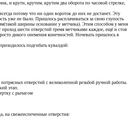
чик, и крути, крутим, крутим два оборота по часовой стрелке,
всегда потому что ни один вороток до них не достанет. Эту
ть уже не было. Пришлось расплачиваться за свою глупость
мм(такой ширины основание у метчика). Этим способом у меня
т проход шести отверстий тремя метчиками каждое, ещё и стоя
просто дикого онемения конечностей. Ночевать пришлось в
 приходилось подгибать кувалдой:
 6 потрясных отверстий с великолепной резьбой ручной работы.
кий этап.
вертку с рычагом
а, на свежеиспеченные отверстия: