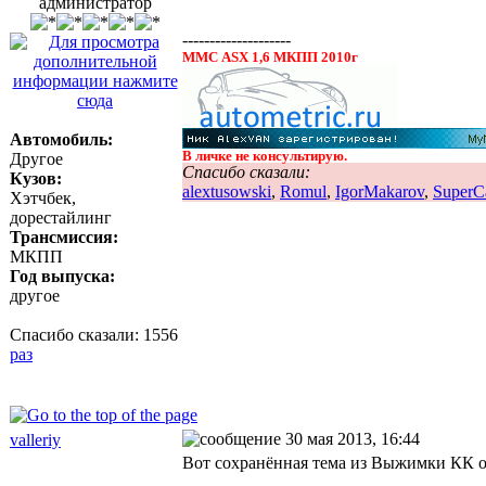
администратор
--------------------
ММС ASX 1,6 МКПП 2010г
Автомобиль:
В личке не консультирую.
Другое
Спасибо сказали:
Кузов:
alextusowski
,
Romul
,
IgorMakarov
,
SuperC
Хэтчбек,
дорестайлинг
Трансмиссия:
МКПП
Год выпуска:
другое
Спасибо сказали:
1556
раз
30 мая 2013, 16:44
valleriy
Вот сохранённая тема из Выжимки КК 