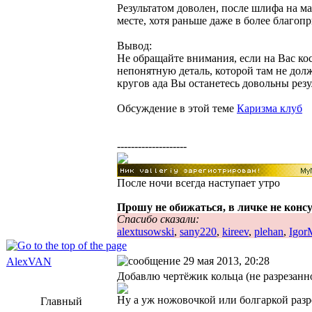
Результатом доволен, после шлифа на м
месте, хотя раньше даже в более благоп
Вывод:
Не обращайте внимания, если на Вас кос
непонятную деталь, которой там не долж
кругов ада Вы останетесь довольны резу
Обсуждение в этой теме
Каризма клуб
--------------------
После ночи всегда наступает утро
Прошу не обижаться, в личке не конс
Спасибо сказали:
alextusowski
,
sany220
,
kireev
,
plehan
,
Igor
29 мая 2013, 20:28
AlexVAN
Добавлю чертёжик кольца (не разрезанн
Ну а уж ножовочкой или болгаркой разре
Главный