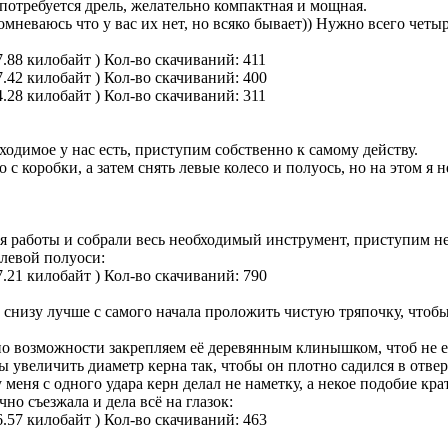
 потребуется дрель, желательно компактная и мощная.
неваюсь что у вас их нет, но всяко бывает)) Нужно всего четыре 
7.88 килобайт )
Кол-во скачиваний: 411
7.42 килобайт )
Кол-во скачиваний: 400
4.28 килобайт )
Кол-во скачиваний: 311
бходимое у нас есть, приступим собственно к самому действу.
с коробки, а затем снять левые колесо и полуось, но на этом я 
ля работы и собрали весь необходимый инструмент, приступим не
 левой полуоси:
7.21 килобайт )
Кол-во скачиваний: 790
снизу лучше с самого начала проложить чистую тряпочку, чтобы
о возможности закрепляем её деревянным клинышком, чтоб не ез
 увеличить диаметр керна так, чтобы он плотно садился в отвер
еня с одного удара керн делал не наметку, а некое подобие крат
чно съезжала и дела всё на глазок:
6.57 килобайт )
Кол-во скачиваний: 463