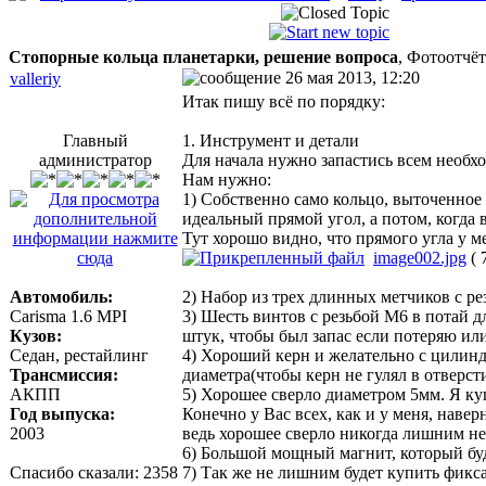
Стопорные кольца планетарки, решение вопроса
, Фотоотчёт
26 мая 2013, 12:20
valleriy
Итак пишу всё по порядку:
Главный
1. Инструмент и детали
администратор
Для начала нужно запастись всем необх
Нам нужно:
1) Собственно само кольцо, выточенное
идеальный прямой угол, а потом, когда 
Тут хорошо видно, что прямого угла у м
image002.jpg
( 
Автомобиль:
2) Набор из трех длинных метчиков с ре
Carisma 1.6 MPI
3) Шесть винтов с резьбой M6 в потай 
Кузов:
штук, чтобы был запас если потеряю ил
Седан, рестайлинг
4) Хороший керн и желательно с цилинд
Трансмиссия:
диаметра(чтобы керн не гулял в отверсти
АКПП
5) Хорошее сверло диаметром 5мм. Я куп
Год выпуска:
Конечно у Вас всех, как и у меня, навер
2003
ведь хорошее сверло никогда лишним не 
6) Большой мощный магнит, который буд
Спасибо сказали:
2358
7) Так же не лишним будет купить фикс