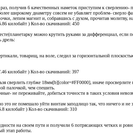
з, получив 6 качественных наметок приступим к сверлению- пр
более широкому диаметру совсем не убавляет проблем- сверло фа
очки, лепим магнит и, собравшись с духом, прочитав молитву, н
6.86 килобайт )
Кол-во скачиваний: 450
есте(планетарку можно крутить руками за дифференциал, если по
 дрель:
вертикали, товарищ, на воле, следил за горизонтальной плоскос
7.46 килобайт )
Кол-во скачиваний: 397
льзя сверлить глубже 18мм[b][color=#FF0000], иначе просверлите
ной палочкой, чем спешить.
чные- не переживайте, добиться точности в таких условия невоз
 это не помешало уйти винтам заподлицо так, что ничего и не 
6.8 килобайт )
Кол-во скачиваний: 310
удности на своем пути и получили 6 потрясающих четких и ровны
ый этап работы.