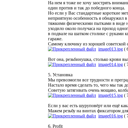
На нем я тоже не хочу заострять внимани
один против и так до победного конца.
Но если у Вас стандартные короткие мет
неприятную особенность я обнаружил в 
тяжкими физическими пытками в виде на
уходило около получаса на проход одног
в подвале на шатком столике с руками 
гараже.
Самому ключику из хорошей советской с
image013.jpg
( 
Вот она, резьбинушка, столько крови вы
image014.jpg
( 
5. Установка
Мы превозмогли все трудности и преград
Настало время сделать то, чего мы так 
Советую затягивать очень мощаво, колба
image015.jpg
( 
Если у вас есть шуруповёрт или ещё как
Мажем резьбу на винтах фиксатором для
image016.jpg
( 
6. Profit