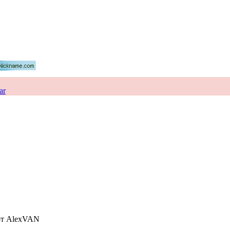
ar
от AlexVAN