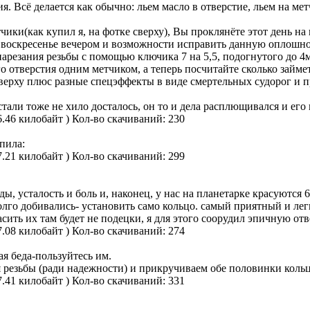
я. Всё делается как обычно: льем масло в отверстие, льем на мет
чики(как купил я, на фотке сверху), Вы проклянёте этот день на 
воскресенье вечером и возможности исправить данную оплошнос
резания резьбы с помощью ключика 7 на 5,5, подогнутого до 4
о отверстия одним метчиком, а теперь посчитайте сколько займе
кверху плюс разные спецэффекты в виде смертельных судорог и 
тали тоже не хило досталось, он то и дела расплющивался и его
6.46 килобайт )
Кол-во скачиваний: 230
пила:
7.21 килобайт )
Кол-во скачиваний: 299
ы, усталость и боль и, наконец, у нас на планетарке красуются
долго добивались- установить само кольцо. самый приятный и лег
сить их там будет не подецки, я для этого соорудил эпичную от
7.08 килобайт )
Кол-во скачиваний: 274
ая беда-пользуйтесь им.
 резьбы (ради надежности) и прикручиваем обе половинки кольц
7.41 килобайт )
Кол-во скачиваний: 331