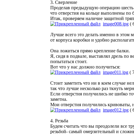
3. Сверление
Проделав предыдущую операцию шесть ра
что отверстия на кольце выполнены по 
Итак, проверяем наличие защитной тряп
image008.jpg
( 
Лучше всего это делать именно в этом м
от корпуса коробки и удобно располагать
Она ложиться прямо крепление балки.
Я, сидя в подвале, выставлял дрель по 
попытаться стоит.
Вот что у нас должно получиться:
image011.jpg
( 
Стоит заметить что ни в коем случае не
так что лучше несколько раз ткнуть мер
Если отверстия получились не шибко то
заметна.
Мои отверстия получились кривоваты, но
image012.jpg
( 
4. Резьба
Будем считать что вы преодолели все тр
резьбой- самый омерзительный и сложн