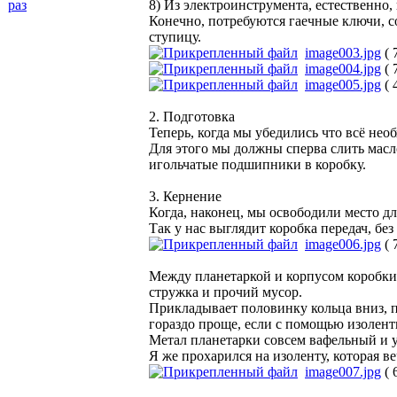
раз
8) Из электроинструмента, естественно,
Конечно, потребуются гаечные ключи, сом
ступицу.
image003.jpg
( 
image004.jpg
( 
image005.jpg
( 
2. Подготовка
Теперь, когда мы убедились что всё нео
Для этого мы должны сперва слить масло 
игольчатые подшипники в коробку.
3. Кернение
Когда, наконец, мы освободили место д
Так у нас выглядит коробка передач, без
image006.jpg
( 
Между планетаркой и корпусом коробки 
стружка и прочий мусор.
Прикладывает половинку кольца вниз, п
гораздо проще, если с помощью изоленты
Метал планетарки совсем вафельный и у м
Я же прохарился на изоленту, которая ве
image007.jpg
( 