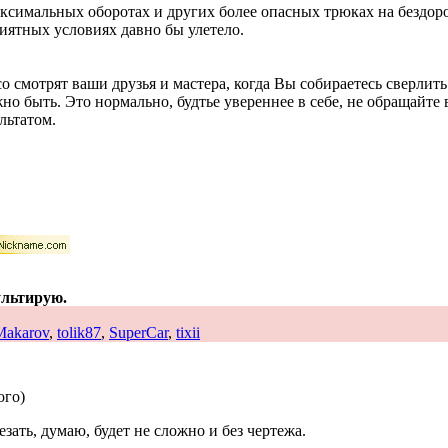
аксимальных оборотах и других более опасных трюках на бездоро
риятных условиях давно бы улетело.
о смотрят ваши друзья и мастера, когда Вы собираетесь сверлить
но быть. Это нормально, будтье увереннее в себе, не обращайте 
льтатом.
ультирую.
Makarov
,
tolik87
,
SuperCar
,
tixii
ого)
зать, думаю, будет не сложно и без чертежа.